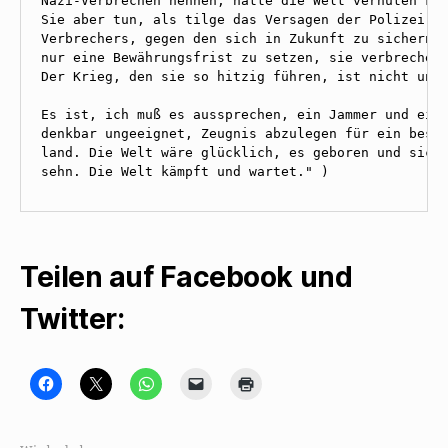
Nazi-Verbrechen nennen, hätte die Welt verhüten kön
Sie aber tun, als tilge das Versagen der Polizei di
Verbrechers, gegen den sich in Zukunft zu sichern, 
nur eine Bewährungsfrist zu setzen, sie verbrecheri
Der Krieg, den sie so hitzig führen, ist nicht unse
Es ist, ich muß es aussprechen, ein Jammer und eine
denkbar ungeeignet, Zeugnis abzulegen für ein besse
land. Die Welt wäre glücklich, es geboren und sich 
sehn. Die Welt kämpft und wartet." )
Teilen auf Facebook und
Twitter:
K
K
K
K
K
l
l
l
l
l
i
i
i
i
i
c
c
c
c
c
k
k
k
k
k
,
e
e
e
e