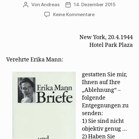
Von
Andreas
14. Dezember 2015
Beitragsautor
Beitragsdatum
zu
Keine Kommentare
Walter
Mehring
unterstützt
New York, 20.4.1944
Erika
Hotel Park Plaza
Mann
mit
Verehrte Erika Mann:
Sarkasmus
gestatten Sie mir,
Ihnen auf Ihre
„Ablehnung“ –
folgende
Entgegnungen zu
senden:
1) Sie sind nicht
objektiv genug …
2) Haben Sie