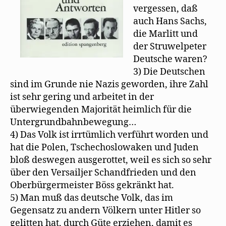
vergessen, daß
auch Hans Sachs,
die Marlitt und
der Struwelpeter
Deutsche waren?
3) Die Deutschen
sind im Grunde nie Nazis geworden, ihre Zahl
ist sehr gering und arbeitet in der
überwiegenden Majorität heimlich für die
Untergrundbahnbewegung…
4) Das Volk ist irrtümlich verführt worden und
hat die Polen, Tschechoslowaken und Juden
bloß deswegen ausgerottet, weil es sich so sehr
über den Versailjer Schandfrieden und den
Oberbürgermeister Böss gekränkt hat.
5) Man muß das deutsche Volk, das im
Gegensatz zu andern Völkern unter Hitler so
gelitten hat, durch Güte erziehen, damit es