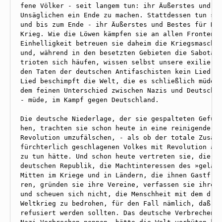
fene Völker - seit langem tun: ihr Äußerstes und Be
Unsäglichen ein Ende zu machen. Stattdessen tun sie
und bis zum Ende - ihr Äußerstes und Bestes für Hit
Krieg. Wie die Löwen kämpfen sie an allen Fronten. 
Einhelligkeit betreuen sie daheim die Kriegsmaschin
und, während in den besetzten Gebieten die Sabotage
trioten sich häufen, wissen selbst unsere exilierte
den Taten der deutschen Antifaschisten kein Lied zu
Lied beschimpft die Welt, die es schließlich müde g
dem feinen Unterschied zwischen Nazis und Deutschen
- müde, im Kampf gegen Deutschland.

Die deutsche Niederlage, der sie gespalteten Gefühl
hen, trachten sie schon heute in eine reinigende, a
Revolution umzufälschen, - als ob der totale Zusamm
fürchterlich geschlagenen Volkes mit Revolution auc
zu tun hätte. Und schon heute vertreten sie, die Ba
deutschen Republik, die Machtinteressen des »geläut
Mitten im Kriege und in Ländern, die ihnen Gastfreu
ren, gründen sie ihre Vereine, verfassen sie ihre P
und scheuen sich nicht, die Menschheit mit dem drit
Weltkrieg zu bedrohen, für den Fall nämlich, daß ih
refusiert werden sollten. Das deutsche Verbrechen, 