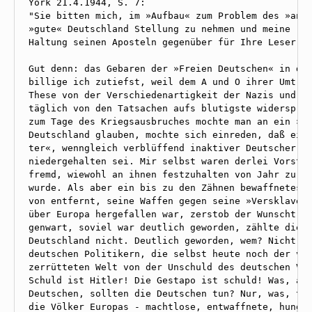
York 21.4.1944, S. 7:

"Sie bitten mich, im »Aufbau« zum Problem des »ande
»gute« Deutschland Stellung zu nehmen und meine - a
Haltung seinen Aposteln gegenüber für Ihre Leser zu
Gut denn: das Gebaren der »Freien Deutschen« in die
billige ich zutiefst, weil dem A und O ihrer Umtrie
These von der Verschiedenartigkeit der Nazis und de
täglich von den Tatsachen aufs blutigste widersproc
zum Tage des Kriegsausbruches mochte man an ein »an
Deutschland glauben, mochte sich einreden, daß eine
ter«, wenngleich verblüffend inaktiver Deutscher vo
niedergehalten sei. Mir selbst waren derlei Vorstel
fremd, wiewohl an ihnen festzuhalten von Jahr zu Ja
wurde. Als aber ein bis zu den Zähnen bewaffnetes R
von entfernt, seine Waffen gegen seine »Versklaver«
über Europa hergefallen war, zerstob der Wunschtrau
genwart, soviel war deutlich geworden, zählte dies 
Deutschland nicht. Deutlich geworden, wem? Nicht de
deutschen Politikern, die selbst heute noch der von
zerrütteten Welt von der Unschuld des deutschen Vol
Schuld ist Hitler! Die Gestapo ist schuld! Was, ang
Deutschen, sollten die Deutschen tun? Nur, was, tro
die Völker Europas - machtlose, entwaffnete, hunger