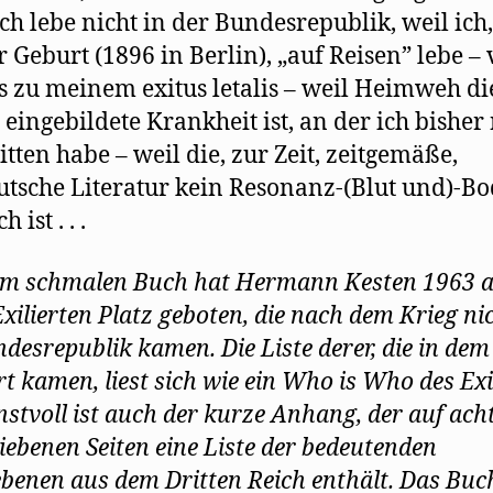
Ich lebe nicht in der Bundesrepublik, weil ich,
 Geburt (1896 in Berlin), „auf Reisen” lebe – 
is zu meinem exitus letalis – weil Heimweh di
 eingebildete Krankheit ist, an der ich bisher
litten habe – weil die, zur Zeit, zeitgemäße,
tsche Literatur kein Resonanz-(Blut und)-B
 ist . . .
em schmalen Buch hat Hermann Kesten 1963 a
Exilierten Platz geboten, die nach dem Krieg nic
ndesrepublik kamen. Die Liste derer, die in de
t kamen, liest sich wie ein Who is Who des Exi
nstvoll ist auch der kurze Anhang, der auf ach
iebenen Seiten eine Liste der bedeutenden
ebenen aus dem Dritten Reich enthält. Das Buc