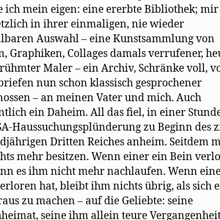
 ich mein eigen: eine ererbte Bibliothek; mir
tzlich in ihrer einmaligen, nie wieder
llbaren Auswahl – eine Kunstsammlung von
n, Graphiken, Collages damals verrufener, he
rühmter Maler – ein Archiv, Schränke voll, v
briefen nun schon klassisch gesprochener
nossen – an meinen Vater und mich. Auch
ntlich ein Daheim. All das fiel, in einer Stunde
SA-Haussuchungsplünderung zu Beginn des z
djährigen Dritten Reiches anheim. Seitdem 
chts mehr besitzen. Wenn einer ein Bein verl
ann es ihm nicht mehr nachlaufen. Wenn eine
erloren hat, bleibt ihm nichts übrig, als sich 
raus zu machen – auf die Geliebte: seine
heimat, seine ihm allein teure Vergangenheit .