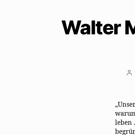
Walter M
Be
„Unser
warum 
leben 
begründ