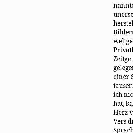
nannte
unerse
herste
Bilder
weltge
Privat
Zeitge
gelege
einer 
tausen
ich ni
hat, k
Herz v
Vers d
Sprach