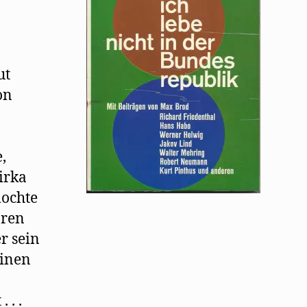
ut
on
,
irka
mochte
oren
r sein
einen
 . .