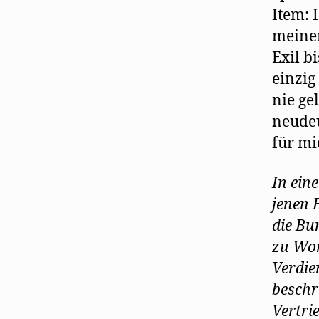
Item: 
meiner
Exil b
einzig
nie ge
neudeu
für mich
In ein
jenen 
die Bu
zu Wor
Verdie
beschr
Vertri