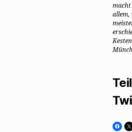
macht 
allem,
meiste
erschi
Kesten
Münche
Tei
Twi
K
l