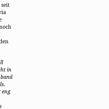
 seit
via
e
 noch
oden
ll
ht in
m band
ls.
t eng
h