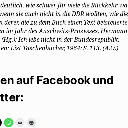
deutlich, wie schwer für viele die Rückkehr wa
 wenn sie auch nicht in die DDR wollten, wie die
n derer, die zu dem Buch einen Text beisteuerte
en im Jahr des Auschwitz-Prozesses. Hermann
 (Hg.): Ich lebe nicht in der Bundesrepublik;
n: List Taschenbücher, 1964; S. 113. (A.O.)
len auf Facebook und
tter:
K
K
K
K
l
l
l
l