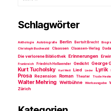
nach:
Schlagwörter
Berlin
Bertolt Brecht
Anthologie
Autobiografie
Biogra
Claassen
Claassen-Verlag
Dad
Christoph Buchwald
Erinnerungen
Die verlorene Bibliothek
Erwin
George 
Gedicht
Friedrich Hollaender
Frankreich
Kurt Tucholsky
Lyrik
Lied
Kurt Weill
Lieder
Prosa
Roman
Rezension
Theater
Trude Hest
Walter Mehring
Weltbühne
Werkausgabe
Zürich
Kategorien