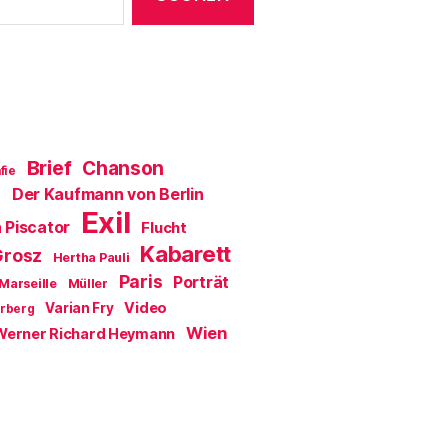
n
e
t
)
Brief
Chanson
fie
Der Kaufmann von Berlin
a
Exil
 Piscator
Flucht
Kabarett
Grosz
Hertha Pauli
Paris
Porträt
Marseille
Müller
Video
Varian Fry
erberg
Wien
Werner Richard Heymann