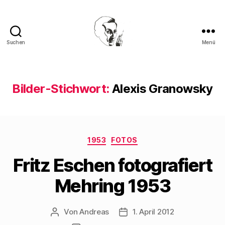
Suchen
Menü
Walter
Mehring
Bilder-Stichwort:
Alexis Granowsky
Kategorien
1953
FOTOS
Fritz Eschen fotografiert
Mehring 1953
Von
Andreas
1. April 2012
Beitragsautor
Beitragsdatum