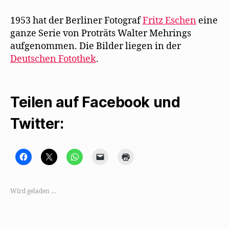
1953 hat der Berliner Fotograf
Fritz Eschen
eine
ganze Serie von Proträts Walter Mehrings
aufgenommen. Die Bilder liegen in der
Deutschen Fotothek
.
Teilen auf Facebook und
Twitter:
K
K
K
K
K
l
l
l
l
l
i
i
i
i
i
c
c
c
c
c
k
k
k
k
k
,
e
e
e
e
Wird geladen …
u
,
n
n
n
m
u
,
,
z
a
m
u
u
u
u
a
m
m
m
f
u
a
e
A
F
f
u
i
u