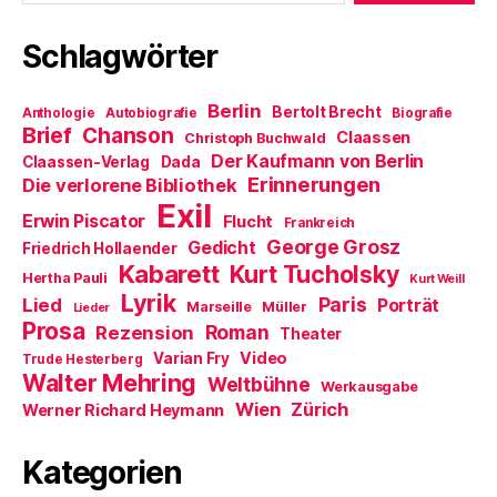
g
e
e
n
t
e
t
r
(
)
ö
)
g
W
Schlagwörter
f
e
i
f
ö
r
n
f
d
e
f
i
t
n
n
Berlin
Bertolt Brecht
Anthologie
Autobiografie
Biografie
)
e
n
Brief
Chanson
t
e
Claassen
Christoph Buchwald
)
u
Der Kaufmann von Berlin
Claassen-Verlag
Dada
e
m
Erinnerungen
Die verlorene Bibliothek
F
Exil
e
Erwin Piscator
Flucht
n
Frankreich
s
George Grosz
Gedicht
Friedrich Hollaender
t
e
Kabarett
Kurt Tucholsky
Hertha Pauli
r
Kurt Weill
g
Lyrik
Paris
Lied
Porträt
Marseille
Müller
e
Lieder
ö
Prosa
Roman
Rezension
Theater
f
f
Video
Varian Fry
Trude Hesterberg
n
Walter Mehring
e
Weltbühne
Werkausgabe
t
Wien
Zürich
Werner Richard Heymann
)
Kategorien