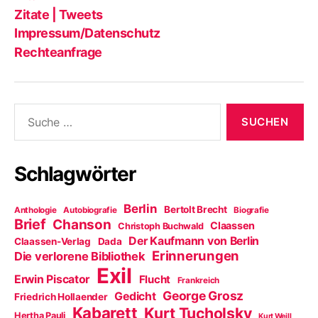
Zitate | Tweets
Impressum/Datenschutz
Rechteanfrage
Suche
nach:
Schlagwörter
Berlin
Bertolt Brecht
Anthologie
Autobiografie
Biografie
Brief
Chanson
Claassen
Christoph Buchwald
Der Kaufmann von Berlin
Claassen-Verlag
Dada
Erinnerungen
Die verlorene Bibliothek
Exil
Erwin Piscator
Flucht
Frankreich
George Grosz
Gedicht
Friedrich Hollaender
Kabarett
Kurt Tucholsky
Hertha Pauli
Kurt Weill