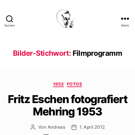
Suchen
Menü
Walter
Mehring
Bilder-Stichwort:
Filmprogramm
Kategorien
1953
FOTOS
Fritz Eschen fotografiert
Mehring 1953
Von
Andreas
1. April 2012
Beitragsautor
Beitragsdatum