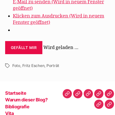
E-Mail zu senden (Wird in neuem Fenster
geöffnet)
Klicken zum Ausdrucken (Wird in neuem
Fenster geöffnet)
Wird geladen …
GEFÄLLT MIR
Foto
,
Fritz Eschen
,
Porträt
Schlagwörter
Startseite
Startseite
Warum
Bibliografie
Vita
Zit
Warum dieser Blog?
dieser
|
Bibliografie
Impres
Re
Blog?
Tw
Vita