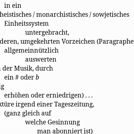
__
in ein
eistisches / monarchistisches / sowjetisches
__
Einheitssystem
_________
untergebracht,
deren, umgekehrten Vorzeichen (Paragraphe
__
allgemeinnützlich
_________
auswerten
n der Musik, durch
__
ein # oder
b
ig
__
erhöhen oder erniedrigen) . . .
ktüre irgend einer Tageszeitung,
__
(ganz gleich auf
_________
welche Gesinnung
_____________
man abonniert ist)