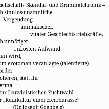
sellschafts-Skandal- und Kriminalchronik –
h sinnlos-unsinnliche
__
Vergeudung
_________
animalischer,
_____________
vitaler Geschlechtstriebkräfte,
h unnötiger
______
Unkosten-Aufwand
tan wird,
um erotoman veranlagte (talentierte)
örder
olieren, statt ihr
erma
zur Daıwinistischen Zuchtwahl
r „Reinkultur einer Herrenrasse“
______
(Dr. Joseph Goebbels)