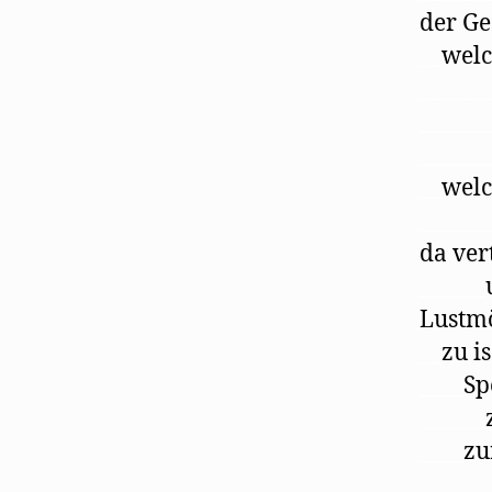
der Ge
__
welc
______
______
______
__
welc
______
da ver
______
Lustm
__
zu is
____
Sp
______
____
zu
______