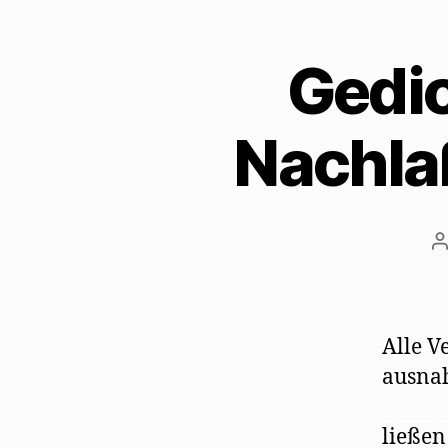
Gedi
Nachla
B
Alle V
ausnah
______
ließen 