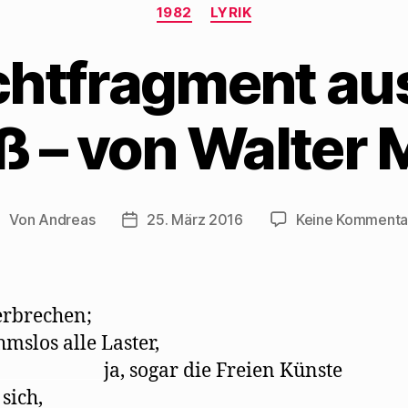
Kategorien
1982
LYRIK
chtfragment au
ß – von Walter 
Von
Andreas
25. März 2016
Keine Kommenta
eitragsautor
Beitragsdatum
erbrechen;
mslos alle Laster,
____________
ja, sogar die Freien Künste
sich,