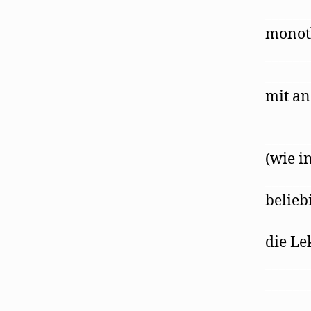
______
monoth
______
______
mit an
______
______
(wie i
______
belieb
______
die Le
______
______
______