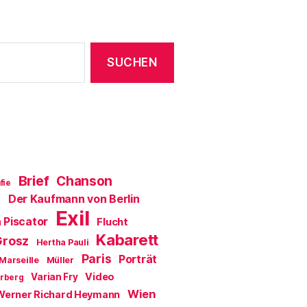
s
t
e
r
g
e
ö
f
f
n
e
t
)
Brief
Chanson
fie
Der Kaufmann von Berlin
a
Exil
 Piscator
Flucht
Kabarett
Grosz
Hertha Pauli
Paris
Porträt
Marseille
Müller
Video
Varian Fry
erberg
Wien
Werner Richard Heymann