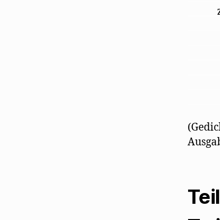
______
______
______
______
______
______
______
(Gedic
Ausgab
Tei