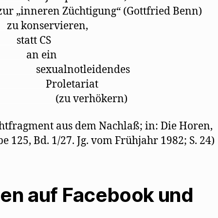
zur „inneren Züchtigung“ (Gottfried Benn)
__
zu konservieren,
____
statt CS
______
an ein
________
sexualnotleidendes
__________
Proletariat
____________
(zu verhökern)
htfragment aus dem Nachlaß; in: Die Horen,
e 125, Bd. 1/27. Jg. vom Frühjahr 1982; S. 24)
len auf Facebook und