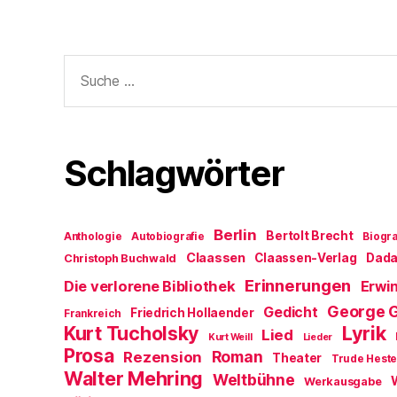
Suche
nach:
Schlagwörter
Berlin
Bertolt Brecht
Anthologie
Autobiografie
Biogra
Claassen
Claassen-Verlag
Dad
Christoph Buchwald
Erinnerungen
Die verlorene Bibliothek
Erwin
George 
Gedicht
Friedrich Hollaender
Frankreich
Kurt Tucholsky
Lyrik
Lied
Kurt Weill
Lieder
Prosa
Roman
Rezension
Theater
Trude Hest
Walter Mehring
Weltbühne
Werkausgabe