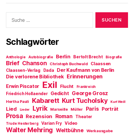
ö
)
g
W
f
e
i
f
ö
r
Suche
n
f
d
e
f
i
nach:
t
n
n
)
e
n
t
e
)
u
e
Schlagwörter
m
F
e
n
Berlin
Bertolt Brecht
Anthologie
Autobiografie
s
Biografie
t
Brief
Chanson
Claassen
Christoph Buchwald
e
r
Der Kaufmann von Berlin
Claassen-Verlag
Dada
g
Erinnerungen
Die verlorene Bibliothek
e
ö
Exil
f
Erwin Piscator
Flucht
Frankreich
f
n
George Grosz
Gedicht
Friedrich Hollaender
e
Kabarett
Kurt Tucholsky
t
Hertha Pauli
Kurt Weill
)
Lyrik
Paris
Lied
Porträt
Marseille
Müller
Lieder
Prosa
Roman
Rezension
Theater
Video
Varian Fry
Trude Hesterberg
Walter Mehring
Weltbühne
Werkausgabe