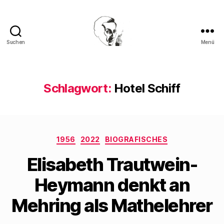
Suchen
Menü
Walter
Mehring
Schlagwort:
Hotel Schiff
Kategorien
1956
2022
BIOGRAFISCHES
Elisabeth Trautwein-
Heymann denkt an
Mehring als Mathelehrer