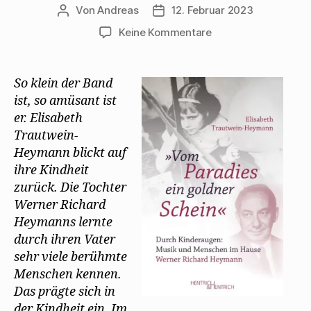
Von
Andreas
12. Februar 2023
Beitragsautor
Beitragsdatum
zu
Keine Kommentare
Elisabeth
Trautwein-
Heymann
So klein der Band
denkt
ist, so amüsant ist
an
er. Elisabeth
Mehring
Trautwein-
als
Heymann blickt auf
Mathelehrer
ihre Kindheit
zurück. Die Tochter
Werner Richard
Heymanns lernte
durch ihren Vater
sehr viele berühmte
Menschen kennen.
Das prägte sich in
der Kindheit ein. Im