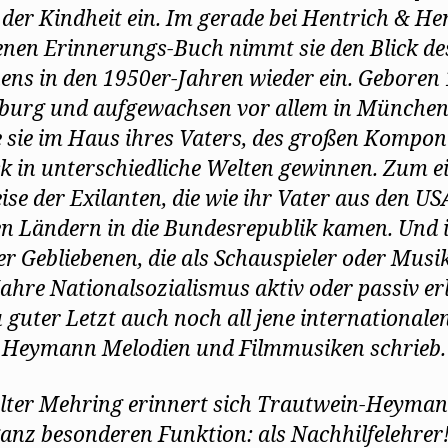
n der Kindheit ein. Im gerade bei Hentrich & He
enen Erinnerungs-Buch nimmt sie den Blick de
ns in den 1950er-Jahren wieder ein. Geboren
zburg und aufgewachsen vor allem in München
 sie im Haus ihres Vaters, des großen Kompon
ck in unterschiedliche Welten gewinnen. Zum e
eise der Exilanten, die wie ihr Vater aus den US
n Ländern in die Bundesrepublik kamen. Und i
er Gebliebenen, die als Schauspieler oder Musik
Jahre Nationalsozialismus aktiv oder passiv er
 guter Letzt auch noch all jene internationalen
e Heymann Melodien und Filmmusiken schrieb
ter Mehring erinnert sich Trautwein-Heyman
ganz besonderen Funktion: als Nachhilfelehrer