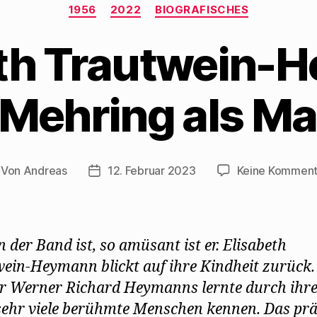
Kategorien
1956
2022
BIOGRAFISCHES
eth Trautwein-
 Mehring als Ma
Von
Andreas
12. Februar 2023
Keine Komment
itragsautor
Beitragsdatum
n der Band ist, so amüsant ist er. Elisabeth
ein-Heymann blickt auf ihre Kindheit zurück.
r Werner Richard Heymanns lernte durch ihr
sehr viele berühmte Menschen kennen. Das pr