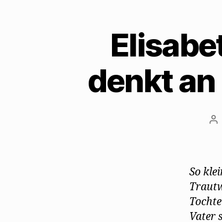
Elisab
denkt an
Be
So klei
Trautw
Tochte
Vater 