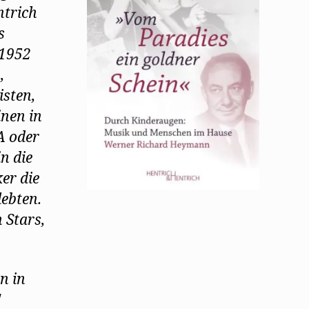
ntrich
s
 1952
,
isten,
inen in
A oder
n die
er die
lebten.
 Stars,
.
n in
!