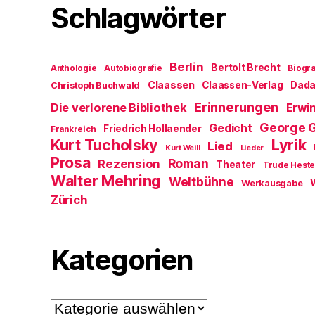
Schlagwörter
Berlin
Bertolt Brecht
Anthologie
Autobiografie
Biogra
Claassen
Claassen-Verlag
Dad
Christoph Buchwald
Erinnerungen
Die verlorene Bibliothek
Erwin
George 
Gedicht
Friedrich Hollaender
Frankreich
Kurt Tucholsky
Lyrik
Lied
Kurt Weill
Lieder
Prosa
Roman
Rezension
Theater
Trude Hest
Walter Mehring
Weltbühne
Werkausgabe
Zürich
Kategorien
Kategorien