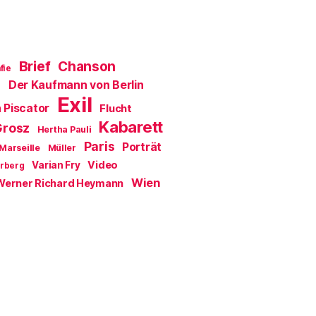
Brief
Chanson
fie
Der Kaufmann von Berlin
a
Exil
 Piscator
Flucht
Kabarett
Grosz
Hertha Pauli
Paris
Porträt
Marseille
Müller
Video
Varian Fry
erberg
Wien
Werner Richard Heymann