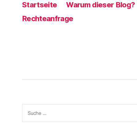
e
Startseite
Warum dieser Blog?
r
g
e
Rechteanfrage
ö
f
f
n
e
t
)
Suche
nach: