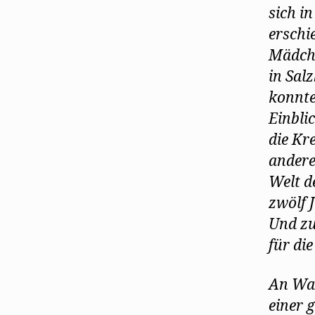
sich i
erschi
Mädche
in Sal
konnte
Einbli
die Kr
andere
Welt d
zwölf 
Und zu
für di
An Wal
einer 