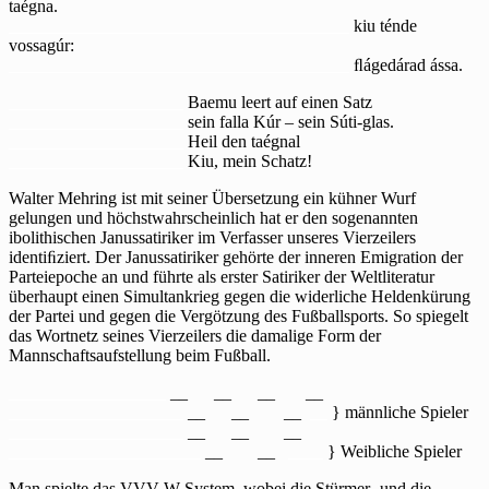
literarischen
taégna.
Gesellschaftsspiel
_______________________________________
kiu ténde
„baemu
vossagúr:
suti“mit
_______________________________________
ﬂágedárad ássa.
____________________
Baemu leert auf einen Satz
____________________
sein falla Kúr – sein Súti-glas.
____________________
Heil den taégnal
____________________
Kiu, mein Schatz!
Walter Mehring ist mit seiner Übersetzung ein kühner Wurf
gelungen und höchstwahrscheinlich hat er den sogenannten
ibolithischen Janussatiriker im Verfasser unseres Vierzeilers
identiﬁziert. Der Janussatiriker gehörte der inneren Emigration der
Parteiepoche an und führte als erster Satiriker der Weltliteratur
überhaupt einen Simultankrieg gegen die widerliche Heldenkürung
der Partei und gegen die Vergötzung des Fußballsports. So spiegelt
das Wortnetz seines Vierzeilers die damalige Form der
Mannschaftsaufstellung beim Fußball.
__________________
__ __ __ __
____________________
__ __ __
__
} männliche Spieler
____________________
__ __ __
______________________
__ __
____
} Weibliche Spieler
Man spielte das VVV-W-System, wobei die Stürmer- und die