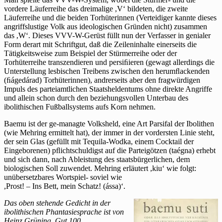
vordere Läuferreihe das dreimalige ,V‘ bildeten, die zweite
Läuferreihe und die beiden Torhüterinnen (Verteidiger kannte dieses
angriffslustige Volk aus ideologischen Gründen nicht) zusammen
das ,W‘. Dieses VVV-W-Gerüst füllt nun der Verfasser in genialer
Form derart mit Schriftgut, daß die Zeileninhalte einerseits die
Tätigkeitsweise zum Beispiel der Stürmerreihe oder der
Torhüterreihe transzendieren und persiﬁieren (gewagt allerdings die
Unterstellung lesbischen Treibens zwischen den herumﬂackenden
(ﬁágedárad) Torhüterinnen), andrerseits aber den fragwürdigen
Impuls des parteiamtlichen Staatsheldentums ohne direkte Angriffe
und allein schon durch den beziehungsvollen Unterbau des
ibolithischen Fußballsystems aufs Korn nehmen.
Baemu ist der ge-managte Volksheld, eine Art Parsifal der Ibolithen
(wie Mehring ermittelt hat), der immer in der vordersten Linie steht,
der sein Glas (gefüllt mit Tequila-Wodka, einem Cocktail der
Eingeborenen) pﬂichtschuldigst auf die Parteigötzen (taégna) erhebt
und sich dann, nach Ableistung des staatsbürgerlichen, dem
biologischen Soll zuwendet. Mehring erläutert ,kiu‘ wie folgt:
unübersetzbares Wortspiel- soviel wie
,Prost! – Ins Bett, mein Schatz! (ássa)‘.
Das oben stehende Gedicht in der
ibolithischen Phantasiesprache ist von
Heinz Grüning. Gut 100