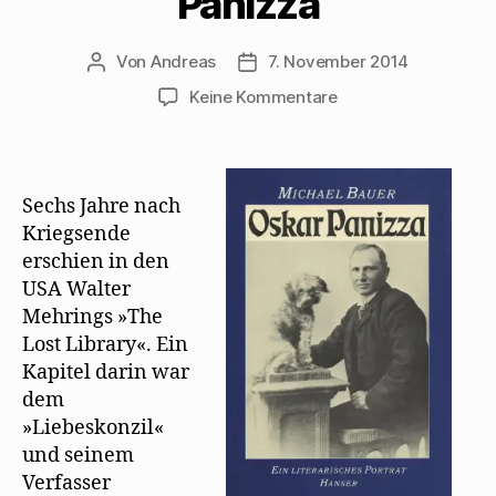
Panizza
Von
Andreas
7. November 2014
Beitragsautor
Beitragsdatum
zu
Keine Kommentare
Michael
Bauer
zweifelt
an
Sechs Jahre nach
Mehrings
Kriegsende
Erinnerungen
erschien in den
an
USA Walter
Oskar
Mehrings »The
Panizza
Lost Library«. Ein
Kapitel darin war
dem
»Liebeskonzil«
und seinem
Verfasser