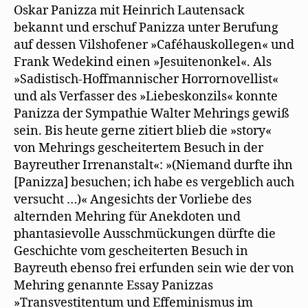
Oskar Panizza mit Heinrich Lautensack
bekannt und erschuf Panizza unter Berufung
auf dessen Vilshofener »Caféhauskollegen« und
Frank Wedekind einen »Jesuitenonkel«. Als
»Sadistisch-Hoffmannischer Horrornovellist«
und als Verfasser des »Liebeskonzils« konnte
Panizza der Sympathie Walter Mehrings gewiß
sein. Bis heute gerne zitiert blieb die »story«
von Mehrings gescheitertem Besuch in der
Bayreuther Irrenanstalt«: »(Niemand durfte ihn
[Panizza] besuchen; ich habe es vergeblich auch
versucht …)« Angesichts der Vorliebe des
alternden Mehring für Anekdoten und
phantasievolle Ausschmückungen dürfte die
Geschichte vom gescheiterten Besuch in
Bayreuth ebenso frei erfunden sein wie der von
Mehring genannte Essay Panizzas
»Transvestitentum und Effeminismus im