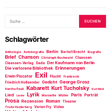
g
e
e
n
t
e
t
r
(
)
ö
)
g
W
f
e
i
f
ö
r
Suche
n
f
d
e
f
i
nach:
t
n
n
)
e
n
t
e
)
u
e
Schlagwörter
m
F
e
n
Berlin
Bertolt Brecht
Anthologie
Autobiografie
s
Biografie
t
Brief
Chanson
Claassen
Christoph Buchwald
e
r
Der Kaufmann von Berlin
Claassen-Verlag
Dada
g
Erinnerungen
Die verlorene Bibliothek
e
ö
Exil
f
Erwin Piscator
Flucht
Frankreich
f
n
George Grosz
Gedicht
Friedrich Hollaender
e
Kabarett
Kurt Tucholsky
t
Hertha Pauli
Kurt Weill
)
Lyrik
Paris
Lied
Porträt
Marseille
Müller
Lieder
Prosa
Roman
Rezension
Theater
Video
Varian Fry
Trude Hesterberg