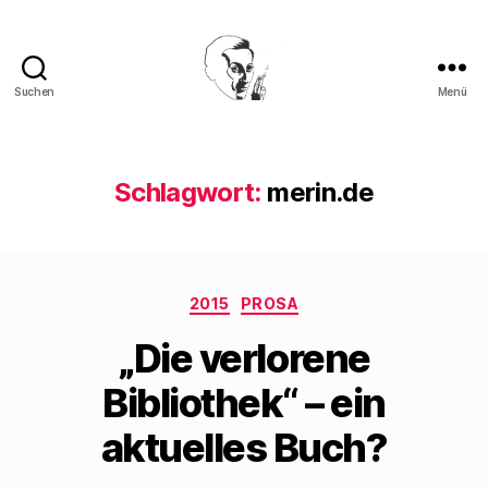
Suchen
Menü
Walter
Mehring
Schlagwort:
merin.de
Kategorien
2015
PROSA
„Die verlorene
Bibliothek“ – ein
aktuelles Buch?