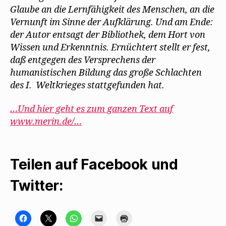
Glaube an die Lernfähigkeit des Menschen, an die
Vernunft im Sinne der Aufklärung. Und am Ende:
der Autor entsagt der Bibliothek, dem Hort von
Wissen und Erkenntnis. Ernüchtert stellt er fest,
daß entgegen des Versprechens der
humanistischen Bildung das große Schlachten
des I.
_
Weltkrieges stattgefunden hat.
…Und hier geht es zum ganzen Text auf
www.merin.de/…
Teilen auf Facebook und
Twitter:
K
K
K
K
K
l
l
l
l
l