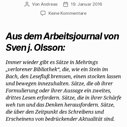
Von
Andreas
19. Januar 2016
Beitragsautor
Beitragsdatum
zu
Keine Kommentare
„Die
verlorene
Bibliothek“
Aus dem Arbeitsjournal von
–
ein
Sven j. Olsson:
aktuelles
Buch?
Immer wieder gibt es Sätze in Mehrings
„verlorener Bibliothek“, die, wie ein Stein im
Bach, den Lesefluß bremsen, einen stocken lassen
und bewegen innezuhalten. Sätze, die ob ihrer
Formulierung oder ihrer Aussage ein zweites,
drittes Lesen erfordern. Sätze, die in ihrer Schärfe
weh tun und das Denken herausfordern. Sätze,
die über den Zeitpunkt des Schreibens und
Erscheinens von bedrückender Aktualität sind.