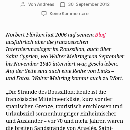
Von
Andreas
30. September 2012
Beitragsautor
Beitragsdatum
zu
Keine Kommentare
Norbert
Flörken
beschreibt
Norbert Flörken hat 2006 auf seinem
Blog
das
ausführlich über die französischen
Lager
Internierungslager im Roussillon, auch über
Saint-
Saint Cyprien, wo Walter Mehring von September
Cyprien
bis November 1940 interniert war, geschrieben.
Auf der Seite sind auch eine Reihe von Links –
und Fotos. Walter Mehring kommt auch zu Wort.
„Die Strände des Roussillon: heute ist die
französische Mittelmeerküste, kurz vor der
spanischen Grenze, touristisch erschlossen und
Urlaubsziel sonnenhungriger Einheimischer
und Ausländer – vor 70 und mehr Jahren waren
die breiten Sandstrände von Argelès, Saint-