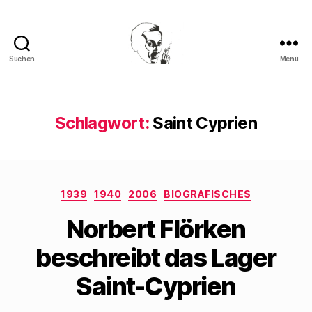
Suchen
Menü
Walter
Mehring
Schlagwort:
Saint Cyprien
Kategorien
1939
1940
2006
BIOGRAFISCHES
Norbert Flörken
beschreibt das Lager
Saint-Cyprien