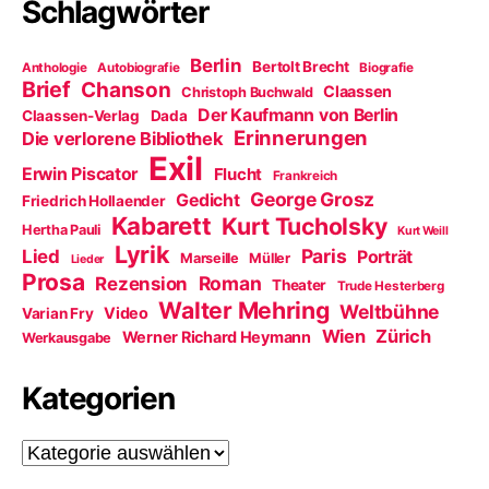
Schlagwörter
Berlin
Bertolt Brecht
Anthologie
Autobiografie
Biografie
Brief
Chanson
Claassen
Christoph Buchwald
Der Kaufmann von Berlin
Claassen-Verlag
Dada
Erinnerungen
Die verlorene Bibliothek
Exil
Erwin Piscator
Flucht
Frankreich
George Grosz
Gedicht
Friedrich Hollaender
Kabarett
Kurt Tucholsky
Hertha Pauli
Kurt Weill
Lyrik
Paris
Lied
Porträt
Marseille
Müller
Lieder
Prosa
Roman
Rezension
Theater
Trude Hesterberg
Walter Mehring
Weltbühne
Video
Varian Fry
Wien
Zürich
Werner Richard Heymann
Werkausgabe
Kategorien
Kategorien