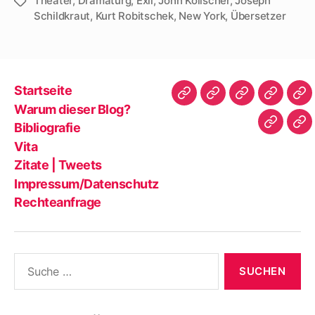
Theater
,
Dramaturg
,
Exil
,
John Kolischer
,
Joseph
Schlagwörter
Schildkraut
,
Kurt Robitschek
,
New York
,
Übersetzer
Startseite
Startseite
Warum
Bibliografie
Vita
Zit
Warum dieser Blog?
dieser
|
Bibliografie
Impres
Re
Blog?
Tw
Vita
Zitate | Tweets
Impressum/Datenschutz
Rechteanfrage
Suche
nach: