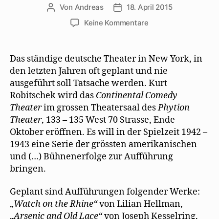
Von
Andreas
18. April 2015
Beitragsautor
Beitragsdatum
zu
Keine Kommentare
Deutsches
Theater
in
Das ständige deutsche Theater in New York, in
New
den letzten Jahren oft geplant und nie
York
ausgeführt soll Tatsache werden. Kurt
engagiert
Robitschek wird das
Continental Comedy
Mehring
Theater
im grossen Theatersaal des
Phytion
als
Theater
, 133 – 135 West 70 Strasse, Ende
Dramaturg
Oktober eröffnen. Es will in der Spielzeit 1942 –
1943 eine Serie der grössten amerikanischen
und (…) Bühnenerfolge zur Aufführung
bringen.
Geplant sind Aufführungen folgender Werke:
„
Watch on the Rhine“
von Lilian Hellman,
„
Arsenic and Old Lace“
von Joseph Kesselring,