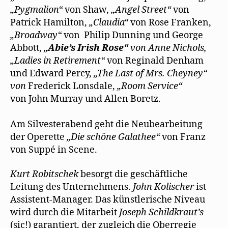
„Pygmalion“
von Shaw,
„Angel Street“
von
Patrick Hamilton,
„Claudia“
von Rose Franken,
„Broadway“
von
Philip Dunning und George
Abbott,
„
Abie’s Irish Rose“
von Anne Nichols,
„
Ladies in Retirement“
von Reginald Denham
u
nd
Edward Percy,
„T
he Last of Mrs. Cheyney“
von
Frederick Lonsdale,
„Room Service“
von
John Murray und Allen Boretz.
Am Silvesterabend geht die Neubearbeitung
der Operette
„Die schöne Galathee“
von Franz
von Suppé in Scene.
Kurt Robitschek
besorgt die geschäftliche
Leitung des Unternehmens.
John Kolischer
ist
Assistent-Manager. Das künstlerische Niveau
wird durch die Mitarbeit
Joseph Schildkraut’s
(sic!) garantiert, der zugleich die Oberregie