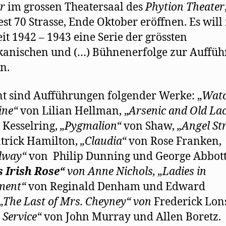
er
im grossen Theatersaal des
Phytion Theater
st 70 Strasse, Ende Oktober eröffnen. Es will 
eit 1942 – 1943 eine Serie der grössten
anischen und (…) Bühnenerfolge zur Auffü
n.
t sind Aufführungen folgender Werke: „
Watc
ine“
von Lilian Hellman, „
Arsenic and Old La
 Kesselring,
„Pygmalion“
von Shaw,
„Angel St
trick Hamilton,
„Claudia“
von Rose Franken,
dway“
von
Philip Dunning und George Abbott
s Irish Rose“
von Anne Nichols, „
Ladies in
ment“
von Reginald Denham
u
nd
Edward
„T
he Last of Mrs. Cheyney“ von
Frederick Lon
Service“
von
John Murray und Allen Boretz.