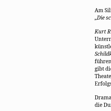
Am Sil
„Die s
Kurt R
Unter
künstl
Schild
führen
gibt d
Theate
Erfolg
Drama
die Du