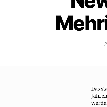
New
Mehri
Das st
Jahren
werden