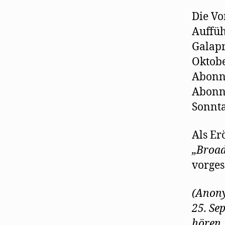
Die Vo
Auffü
Galapr
Oktobe
Abonn
Abonn
Sonnta
Als Er
„Broad
vorges
(Anony
25. Se
hören.