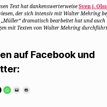
esen Text hat dankenswerterweise
Sven j. Ols
iesen
,
der sich intensiv mit Walter Mehring be
 „Müller“ dramatisch bearbeitet hat und auch
en mit Texten von Walter Mehring durchführt
len auf Facebook und
tter:
K
K
K
K
l
l
l
l
i
i
i
i
c
c
c
c
k
k
k
k
e
e
e
e