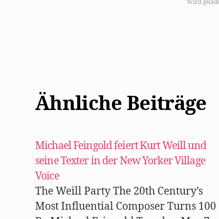
u
Wird gelad
m
a
u
f
F
a
c
e
b
o
o
k
z
u
Ähnliche Beiträge
t
e
i
l
e
n
(
W
Michael Feingold feiert Kurt Weill und
i
r
seine Texter in der New Yorker Village
d
i
n
Voice
n
e
The Weill Party The 20th Century’s
u
e
Most Influential Composer Turns 100
m
F
e