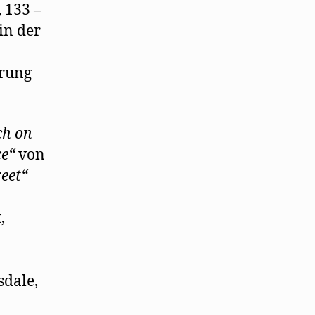
, 133 –
in der
hrung
h on
ce“
von
reet“
,
sdale,