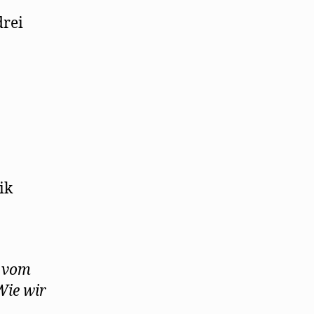
drei
ik
“ vom
Wie wir