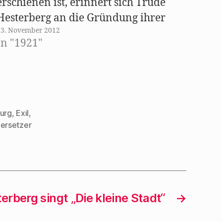
erschienen ist, erinnert sich Trude
Hesterberg an die Gründung ihrer
23. November 2012
"Wilden Bühne" 1921. Hier, im
In "1921"
Souterrain des "Theaters des Westens"
etablierte sie ein Kabarett, für das
Walter Mehring, Kurt Tucholsky,
Klabund und andere Kabarettautoren
schrieben. "In…
urg
,
Exil
,
ersetzer
erberg singt „Die kleine Stadt“
→