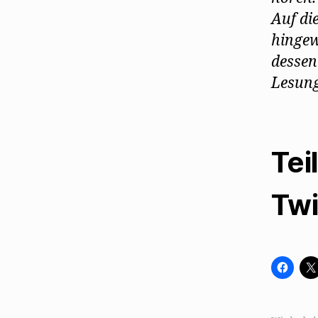
Auf di
hingew
dessen
Lesung
Tei
Twi
K
l
i
c
k
,