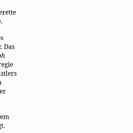
erette
.
es
. Das
ph
regie
stlers
n
er
dem
t.