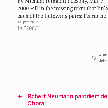
By Michael Feingold Tuesday, Mar 7
n
s
2000 Fill in the missing term that link
t
e
each of the following pairs: Ferruccio
r
g
e
10. Juni 2012
Busoni and Fred MacMurray; Jean
ö
In "2000"
f
Cocteau and Lee Strasberg; Fritz Lang
f
n
e
and Langston Hughes. Hint: It's a
t
)
composer whose…
Aufb
Schlagwö
John 
←
Robert Neumann parodiert d
Choral