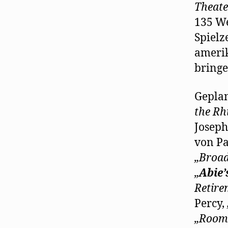
Theat
135 We
Spielz
amerik
bringe
Geplan
the Rh
Joseph
von Pa
„Broa
„
Abie’
Retire
Percy,
„Room 