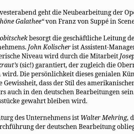
vesterabend geht die Neubearbeitung der Op
chöne Galathee“
von Franz von Suppé in Scene
obitschek
besorgt die geschäftliche Leitung d
nehmens.
John Kolischer
ist Assistent-Manager
erische Niveau wird durch die Mitarbeit
Jose
kraut’s
(sic!) garantiert, der zugleich die Ober
 wird. Die persönlichkeit dieses genialen Kün
ie Gewissheit, dass der Stil des amerikanische
rs auch in den deutschen Bearbeitungen sein
sstücke gewahrt bleiben wird.
turg des Unternehmens ist
Walter Mehring,
rchführung der deutschen Bearbeitung oblieg