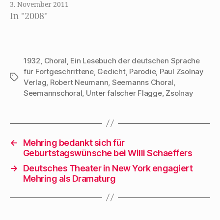
Kabaretts zu einem
3. November 2011
t
)
eignen vollwertigen
In "2008"
Kunstzweige früh
gefördert hatten,
gab es gar keine
1932
,
Choral
,
Ein Lesebuch der deutschen Sprache
Schriftsteller, die
für Fortgeschrittene
,
Gedicht
,
Parodie
,
Paul Zsolnay
Schlagwörter
spezifisch dahin
Verlag
,
Robert Neumann
,
Seemanns Choral
,
begabt waren, ein
Seemannschoral
,
Unter falscher Flagge
,
Zsolnay
Ereignis sofort
rücksichtslos zu
entblößen und
←
Mehring bedankt sich für
unterm amüsanten
Geburtstagswünsche bei Willi Schaeffers
Pfeilregen des…
→
Deutsches Theater in New York engagiert
Mehring als Dramaturg