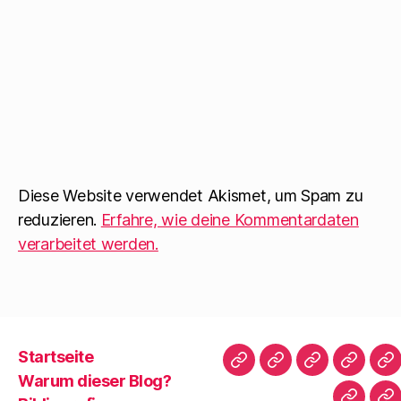
Diese Website verwendet Akismet, um Spam zu
reduzieren.
Erfahre, wie deine Kommentardaten
verarbeitet werden.
Startseite
Startseite
Warum
Bibliografie
Vita
Zi
Warum dieser Blog?
dieser
|