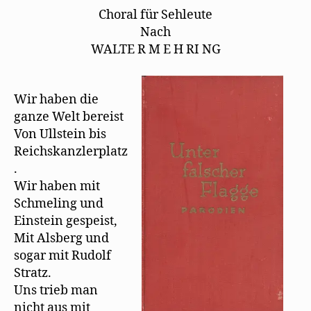
See
Choral für Sehleute
Cho
Nach
WALTE R M E H RI NG
Wir haben die
ganze Welt bereist
Von Ullstein bis
Reichskanzlerplatz
.
Wir haben mit
Schmeling und
Einstein gespeist,
Mit Alsberg und
sogar mit Rudolf
Stratz.
Uns trieb man
nicht aus mit