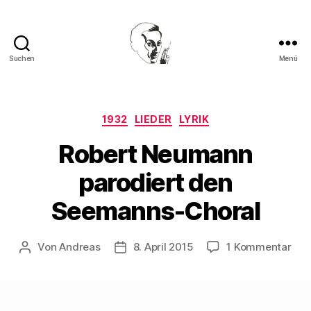
Suchen
Menü
Walter
Mehring
Kategorien
1932
LIEDER
LYRIK
Robert Neumann
parodiert den
Seemanns-Choral
zu
Von
Andreas
8. April 2015
1 Kommentar
Beitragsautor
Beitragsdatum
Rob
Neu
paro
den