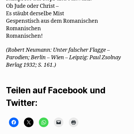
Ob Jude oder Christ –
Es stäubt derselbe Mist
Gespenstísch aus dem Romanischen
Romanischen
Romanischen!
(Robert Neumann: Unter falscher Flagge –
Parodien; Berlin – Wien – Leipzig: Paul Zsolnay
Berlag 1932; S. 161.)
Teilen auf Facebook und
Twitter:
K
K
K
K
K
l
l
l
l
l
i
i
i
i
i
c
c
c
c
c