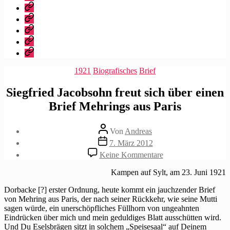
dieser
Bibliografie
Blog?
Vita
Zitate
|
Impressum/Datenschutz
Tweets
Rechteanfrage
Kategorien
1921
Biografisches
Brief
Siegfried Jacobsohn freut sich über einen
Brief Mehrings aus Paris
Beitragsautor
Von
Andreas
Beitragsdatum
7. März 2012
zu
Keine Kommentare
Siegfried
Jacobsohn
Kampen auf Sylt, am 23. Juni 1921
freut
sich
Dorbacke [?] erster Ordnung, heute kommt ein jauchzender Brief
über
von Mehring aus Paris, der nach seiner Rückkehr, wie seine Mutti
einen
sagen würde, ein unerschöpfliches Füllhorn von ungeahnten
Brief
Eindrücken über mich und mein geduldiges Blatt ausschütten wird.
Mehrings
Und Du Eselsbrägen sitzt in solchem „Speisesaal“ auf Deinem