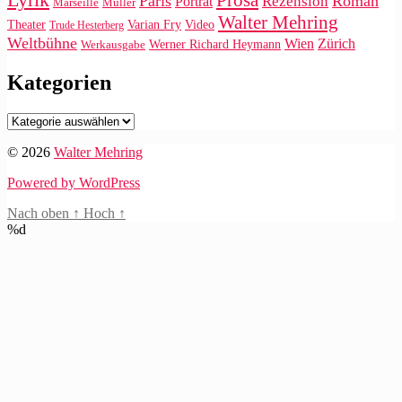
Paris
Roman
Rezension
Porträt
Marseille
Müller
Walter Mehring
Video
Theater
Varian Fry
Trude Hesterberg
Weltbühne
Wien
Zürich
Werner Richard Heymann
Werkausgabe
Kategorien
Kategorien
© 2026
Walter Mehring
Powered by WordPress
Nach oben
↑
Hoch
↑
%d