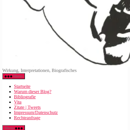
Walter
Wirkung, Interpretationen, Biografisches
Mehring
Menü
Startseite
Warum dieser Blog?
Bibliografie
Vita
Zitate | Tweets
Impressum/Datenschutz
Rechteanfrage
Menü