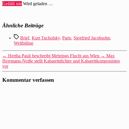
Gefällt mir
Wird geladen …
Ähnliche Beiträge
Schlagwörter
Brief
,
Kurt Tucholsky
,
Paris
,
Siegfried Jacobsohn
,
Weltbühne
←
Hertha Pauli beschreibt Mehrings Flucht aus Wien
→
Max
Herrmann-Neiße stellt Kabarettdichter und Kabarettkomponisten
vor
Kommentar verfassen