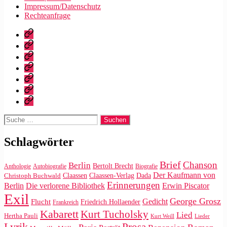
Impressum/Datenschutz
Rechteanfrage
Startseite
Warum
dieser
Bibliografie
Blog?
Vita
Zitate
|
Impressum/Datenschutz
Tweets
Rechteanfrage
Suche
nach:
Schlagwörter
Brief
Chanson
Berlin
Bertolt Brecht
Anthologie
Autobiografie
Biografie
Der Kaufmann von
Claassen
Claassen-Verlag
Dada
Christoph Buchwald
Erinnerungen
Die verlorene Bibliothek
Berlin
Erwin Piscator
Exil
George Grosz
Gedicht
Flucht
Friedrich Hollaender
Frankreich
Kabarett
Kurt Tucholsky
Lied
Hertha Pauli
Kurt Weill
Lieder
Lyrik
Prosa