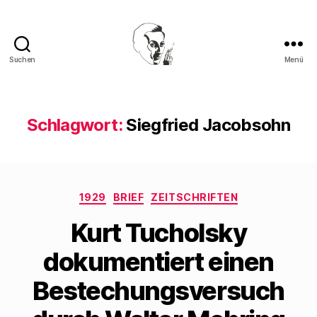
Suchen
Menü
Walter
Mehring
Schlagwort:
Siegfried Jacobsohn
Kategorien
1929
BRIEF
ZEITSCHRIFTEN
Kurt Tucholsky
dokumentiert einen
Bestechungsversuch