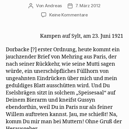
m
e
u
l
r
F
r
e
z
g
Von
Andreas
7. März 2012
Beitragsautor
Beitragsdatum
e
g
m
u
e
n
e
F
s
ö
zu
Keine Kommentare
s
ö
e
e
f
t
f
n
n
f
Siegfried
e
f
s
d
n
r
n
t
e
e
Jacobsohn
g
e
e
n
t
freut
e
t
r
(
)
Kampen auf Sylt, am 23. Juni 1921
ö
)
g
W
sich
f
e
i
f
ö
r
über
n
f
d
Dorbacke [?] erster Ordnung, heute kommt ein
einen
e
f
i
jauchzender Brief von Mehring aus Paris, der
t
n
n
Brief
)
e
n
nach seiner Rückkehr, wie seine Mutti sagen
t
e
Mehrings
)
u
würde, ein unerschöpfliches Füllhorn von
e
aus
m
Paris
ungeahnten Eindrücken über mich und mein
F
e
geduldiges Blatt ausschütten wird. Und Du
n
s
Eselsbrägen sitzt in solchem „Speisesaal“ auf
t
e
Deinem Bierarm und kneifst Gussyn
r
g
ebendorthin, weil Du in Paris nur als feiner
e
ö
Willem auftreten kannst. Jau, me schießt! Na,
f
f
komm Du mir man bei Muttern! Ohne Gruß der
n
e
Herausgeber.