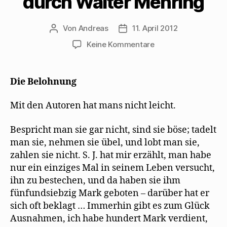
durch Walter Mehring
Von
Andreas
11. April 2012
Beitragsautor
Beitragsdatum
zu
Keine Kommentare
Kurt
Tucholsky
dokumentiert
Die Belohnung
einen
Bestechungsversuc
Mit den Autoren hat mans nicht leicht.
durch
Walter
Bespricht man sie gar nicht, sind sie böse; tadelt
Mehring
man sie, nehmen sie übel, und lobt man sie,
zahlen sie nicht. S. J. hat mir erzählt, man habe
nur ein einziges Mal in seinem Leben versucht,
ihn zu bestechen, und da haben sie ihm
fünfundsiebzig Mark geboten – darüber hat er
sich oft beklagt … Immerhin gibt es zum Glück
Ausnahmen, ich habe hundert Mark verdient,