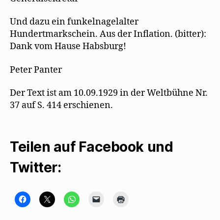
Und dazu ein funkelnagelalter
Hundertmarkschein. Aus der Inflation. (bitter):
Dank vom Hause Habsburg!
Peter Panter
Der Text ist am 10.09.1929 in der Weltbühne Nr.
37 auf S. 414 erschienen.
Teilen auf Facebook und
Twitter:
K
K
K
K
K
l
l
l
l
l
i
i
i
i
i
c
c
c
c
c