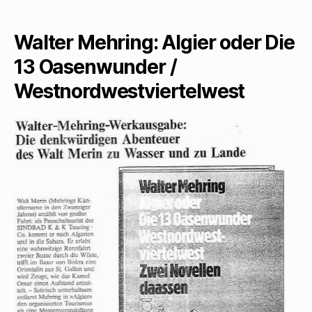
zur
Wer
Walter Mehring: Algier oder Die
13 Oasenwunder /
Westnordwestviertelwest