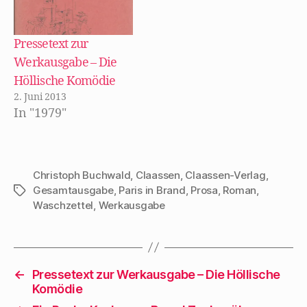
f
n
e
t
Pressetext zur
)
Werkausgabe – Die
Höllische Komödie
2. Juni 2013
In "1979"
Christoph Buchwald
,
Claassen
,
Claassen-Verlag
,
Gesamtausgabe
,
Paris in Brand
,
Prosa
,
Roman
,
Schlagwörter
Waschzettel
,
Werkausgabe
←
Pressetext zur Werkausgabe – Die Höllische
Komödie