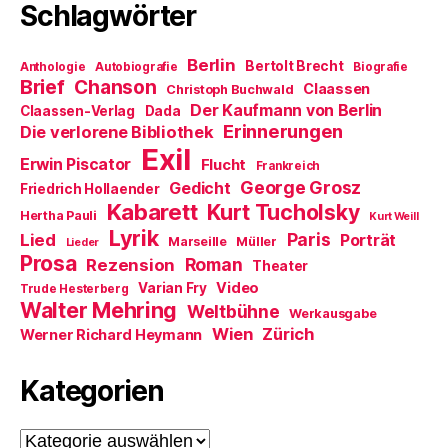
Schlagwörter
Berlin
Bertolt Brecht
Anthologie
Autobiografie
Biografie
Brief
Chanson
Claassen
Christoph Buchwald
Der Kaufmann von Berlin
Claassen-Verlag
Dada
Erinnerungen
Die verlorene Bibliothek
Exil
Erwin Piscator
Flucht
Frankreich
George Grosz
Gedicht
Friedrich Hollaender
Kabarett
Kurt Tucholsky
Hertha Pauli
Kurt Weill
Lyrik
Paris
Lied
Porträt
Marseille
Müller
Lieder
Prosa
Roman
Rezension
Theater
Video
Varian Fry
Trude Hesterberg
Walter Mehring
Weltbühne
Werkausgabe
Wien
Zürich
Werner Richard Heymann
Kategorien
Kategorien