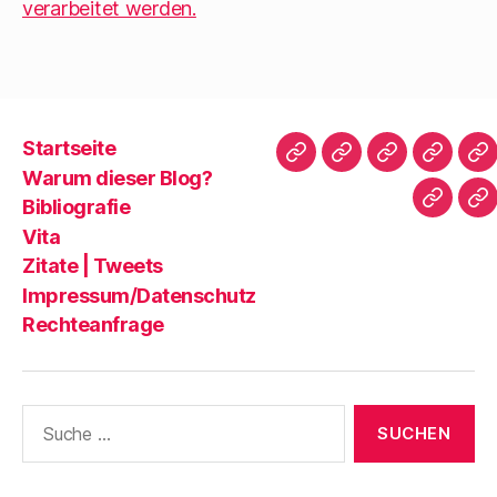
verarbeitet werden.
Startseite
Startseite
Warum
Bibliografie
Vita
Zi
Warum dieser Blog?
dieser
|
Bibliografie
Impres
Re
Blog?
T
Vita
Zitate | Tweets
Impressum/Datenschutz
Rechteanfrage
Suche
nach: