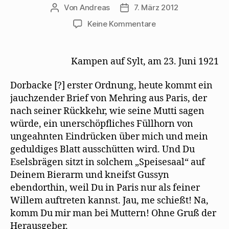
Von
Andreas
7. März 2012
Beitragsautor
Beitragsdatum
zu
Keine Kommentare
Siegfried
Jacobsohn
freut
Kampen auf Sylt, am 23. Juni 1921
sich
über
Dorbacke [?] erster Ordnung, heute kommt ein
einen
jauchzender Brief von Mehring aus Paris, der
Brief
nach seiner Rückkehr, wie seine Mutti sagen
Mehrings
würde, ein unerschöpfliches Füllhorn von
aus
Paris
ungeahnten Eindrücken über mich und mein
geduldiges Blatt ausschütten wird. Und Du
Eselsbrägen sitzt in solchem „Speisesaal“ auf
Deinem Bierarm und kneifst Gussyn
ebendorthin, weil Du in Paris nur als feiner
Willem auftreten kannst. Jau, me schießt! Na,
komm Du mir man bei Muttern! Ohne Gruß der
Herausgeber.