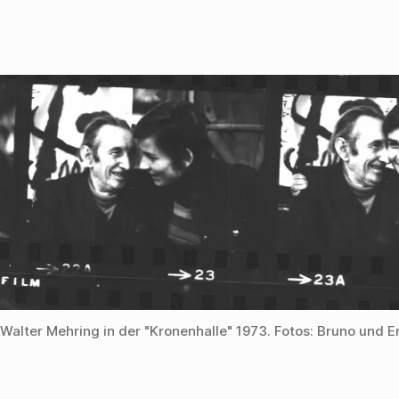
Walter Mehring in der "Kronenhalle" 1973. Fotos: Bruno und E