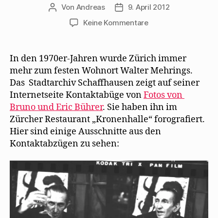
Von
Andreas
9. April 2012
Beitragsautor
Beitragsdatum
zu
Keine Kommentare
Walter
Mehring
1973
In den 1970er-Jahren wurde Zürich immer
im
mehr zum festen Wohnort Walter Mehrings.
Zürcher
Das Stadtarchiv Schaffhausen zeigt auf seiner
Restaurant
Internetseite Kontaktabüge von
Fotos von
„Kronenhalle“
Bruno und Eric Bührer
. Sie haben ihn im
Zürcher Restaurant „Kronenhalle“ forografiert.
Hier sind einige Ausschnitte aus den
Kontaktabzügen zu sehen: