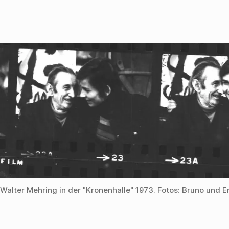
Walter Mehring in der "Kronenhalle" 1973. Fotos: Bruno und E