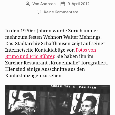
Von
Andreas
9. April 2012
Beitragsautor
Beitragsdatum
zu
Keine Kommentare
Walter
Mehring
1973
In den 1970er-Jahren wurde Zürich immer
im
mehr zum festen Wohnort Walter Mehrings.
Zürcher
Das Stadtarchiv Schaffhausen zeigt auf seiner
Restaurant
Internetseite Kontaktabüge von
Fotos von
„Kronenhalle“
Bruno und Eric Bührer
. Sie haben ihn im
Zürcher Restaurant „Kronenhalle“ forografiert.
Hier sind einige Ausschnitte aus den
Kontaktabzügen zu sehen: