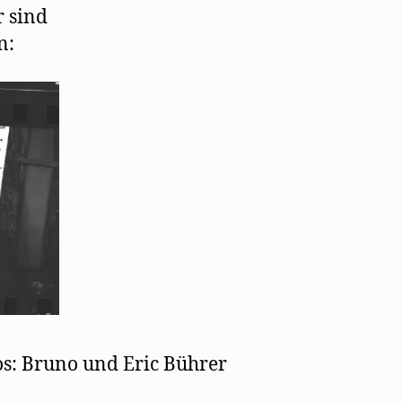
r sind
n:
os: Bruno und Eric Bührer