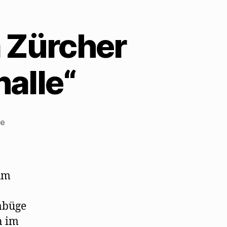
 Zürcher
alle“
zu
re
Walter
Mehring
1973
im
um
Zürcher
Restaurant
tabüge
„Kronenhalle“
n im