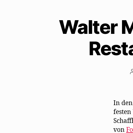
Walter 
Rest
In de
festen
Schaff
von
Fo