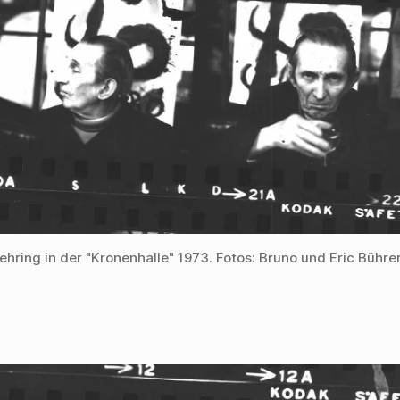
ehring in der "Kronenhalle" 1973. Fotos: Bruno und Eric Bühre