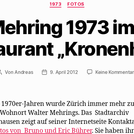
Kategorien
1973
FOTOS
Mehring 1973 im
aurant „Kronenh
Von
Andreas
9. April 2012
Keine Kommenta
Beitragsautor
Beitragsdatum
n 1970er-Jahren wurde Zürich immer mehr z
 Wohnort Walter Mehrings. Das Stadtarchiv
hausen zeigt auf seiner Internetseite Kontak
tos von Bruno und Eric Bührer
. Sie haben ih