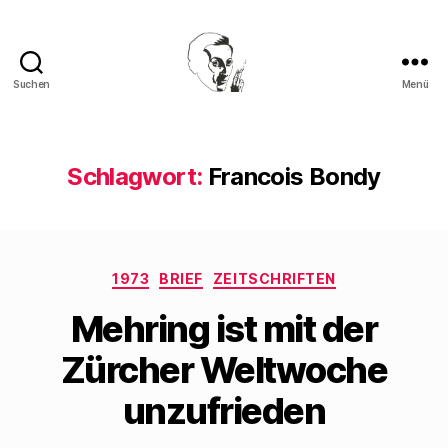
Suchen
Menü
Walter
Mehring
Schlagwort:
Francois Bondy
Kategorien
1973
BRIEF
ZEITSCHRIFTEN
Mehring ist mit der
Zürcher Weltwoche
unzufrieden