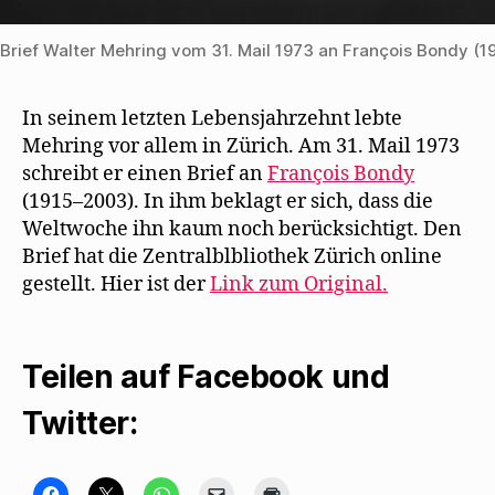
Brief Walter Mehring vom 31. Mail 1973 an François Bondy (1
In seinem letzten Lebensjahrzehnt lebte
Mehring vor allem in Zürich. Am 31. Mail 1973
schreibt er einen Brief an
François Bondy
(1915–2003). In ihm beklagt er sich, dass die
Weltwoche ihn kaum noch berücksichtigt. Den
Brief hat die Zentralblbliothek Zürich online
gestellt. Hier ist der
Link zum Original.
Teilen auf Facebook und
Twitter:
K
K
K
K
K