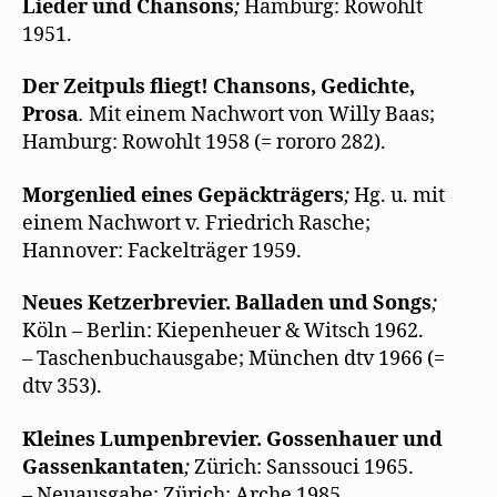
Lieder und Chansons
;
Hamburg: Rowohlt
1951.
Der Zeitpuls fliegt! Chansons, Gedichte,
Prosa
.
Mit einem Nachwort von Willy Baas;
Hamburg: Rowohlt 1958 (= rororo 282).
Morgenlied eines Gepäckträgers
;
Hg. u. mit
einem Nachwort v. Friedrich Rasche;
Hannover: Fackelträger 1959.
Neues Ketzerbrevier. Balladen und Songs
;
Köln – Berlin: Kiepenheuer & Witsch 1962.
– Taschenbuchausgabe; München dtv 1966 (=
dtv 353).
Kleines Lumpenbrevier. Gossenhauer und
Gassenkantaten
;
Zürich: Sanssouci 1965.
– Neuausgabe; Zürich: Arche 1985.