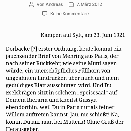
Von
Andreas
7. März 2012
Beitragsautor
Beitragsdatum
zu
Keine Kommentare
Siegfried
Jacobsohn
freut
Kampen auf Sylt, am 23. Juni 1921
sich
über
Dorbacke [?] erster Ordnung, heute kommt ein
einen
jauchzender Brief von Mehring aus Paris, der
Brief
nach seiner Rückkehr, wie seine Mutti sagen
Mehrings
würde, ein unerschöpfliches Füllhorn von
aus
Paris
ungeahnten Eindrücken über mich und mein
geduldiges Blatt ausschütten wird. Und Du
Eselsbrägen sitzt in solchem „Speisesaal“ auf
Deinem Bierarm und kneifst Gussyn
ebendorthin, weil Du in Paris nur als feiner
Willem auftreten kannst. Jau, me schießt! Na,
komm Du mir man bei Muttern! Ohne Gruß der
Herausgeber.