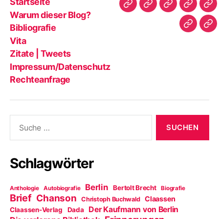
Startseite
Startseite
Warum
Bibliografie
Vita
Zit
Warum dieser Blog?
dieser
|
Bibliografie
Impres
Re
Blog?
Tw
Vita
Zitate | Tweets
Impressum/Datenschutz
Rechteanfrage
Suche
nach:
Schlagwörter
Berlin
Bertolt Brecht
Anthologie
Autobiografie
Biografie
Brief
Chanson
Claassen
Christoph Buchwald
Der Kaufmann von Berlin
Claassen-Verlag
Dada