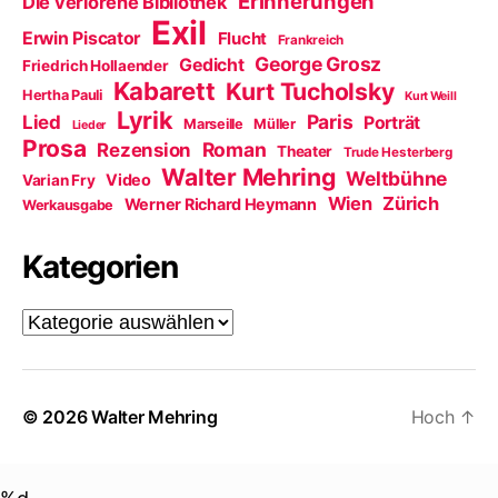
Erinnerungen
Die verlorene Bibliothek
Exil
Erwin Piscator
Flucht
Frankreich
George Grosz
Gedicht
Friedrich Hollaender
Kabarett
Kurt Tucholsky
Hertha Pauli
Kurt Weill
Lyrik
Paris
Lied
Porträt
Marseille
Müller
Lieder
Prosa
Roman
Rezension
Theater
Trude Hesterberg
Walter Mehring
Weltbühne
Video
Varian Fry
Wien
Zürich
Werner Richard Heymann
Werkausgabe
Kategorien
Kategorien
© 2026
Walter Mehring
Hoch
↑