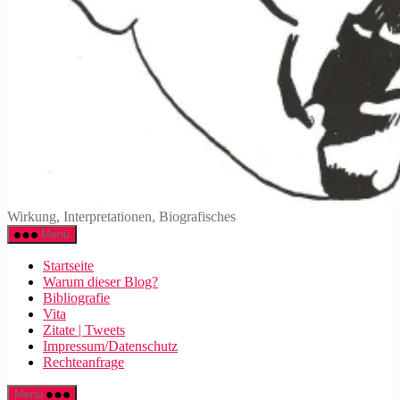
Walter
Wirkung, Interpretationen, Biografisches
Mehring
Menü
Startseite
Warum dieser Blog?
Bibliografie
Vita
Zitate | Tweets
Impressum/Datenschutz
Rechteanfrage
Menü