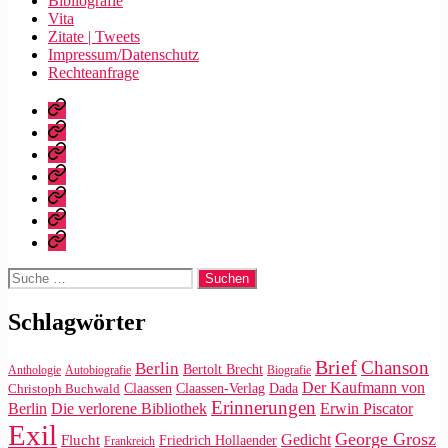
Bibliografie
Vita
Zitate | Tweets
Impressum/Datenschutz
Rechteanfrage
Startseite
Warum
dieser
Bibliografie
Blog?
Vita
Zitate
|
Impressum/Datenschutz
Tweets
Rechteanfrage
Suche
nach:
Schlagwörter
Brief
Chanson
Berlin
Bertolt Brecht
Anthologie
Autobiografie
Biografie
Der Kaufmann von
Claassen
Claassen-Verlag
Dada
Christoph Buchwald
Erinnerungen
Die verlorene Bibliothek
Berlin
Erwin Piscator
Exil
George Grosz
Gedicht
Flucht
Friedrich Hollaender
Frankreich