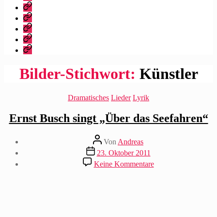
dieser
Bibliografie
Blog?
Vita
Zitate
|
Impressum/Datenschutz
Tweets
Rechteanfrage
Bilder-Stichwort:
Künstler
Kategorien
Dramatisches
Lieder
Lyrik
Ernst Busch singt „Über das Seefahren“
Beitragsautor
Von
Andreas
Beitragsdatum
23. Oktober 2011
zu
Keine Kommentare
Ernst
Busch
singt
„Über
das
Seefahren“