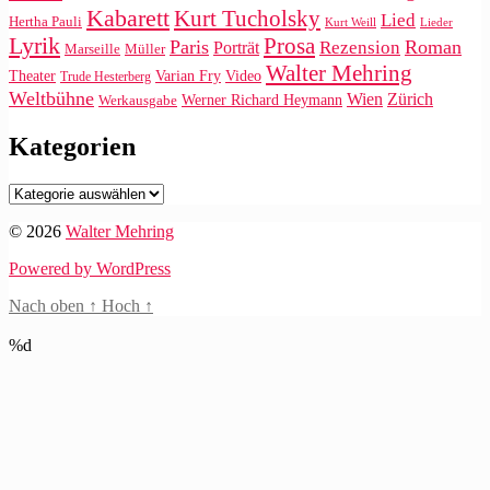
Kabarett
Kurt Tucholsky
Lied
Hertha Pauli
Kurt Weill
Lieder
Lyrik
Prosa
Paris
Roman
Rezension
Porträt
Marseille
Müller
Walter Mehring
Video
Theater
Varian Fry
Trude Hesterberg
Weltbühne
Wien
Zürich
Werner Richard Heymann
Werkausgabe
Kategorien
Kategorien
© 2026
Walter Mehring
Powered by WordPress
Nach oben
↑
Hoch
↑
%d