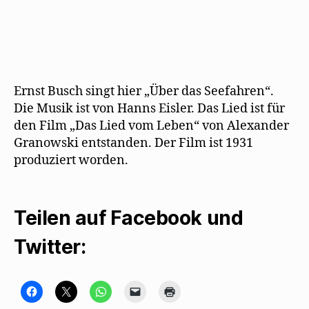
)
e
n
t
e
)
u
e
m
F
e
n
s
t
Ernst Busch singt hier „Über das Seefahren“.
e
r
Die Musik ist von Hanns Eisler. Das Lied ist für
g
e
den Film „Das Lied vom Leben“ von Alexander
ö
f
Granowski entstanden. Der Film ist 1931
f
n
produziert worden.
e
t
)
Teilen auf Facebook und
Twitter:
K
K
K
K
K
l
l
l
l
l
i
i
i
i
i