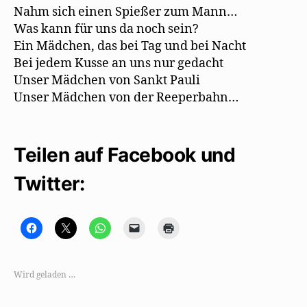
Nahm sich einen Spießer zum Mann…
Was kann für uns da noch sein?
Ein Mädchen, das bei Tag und bei Nacht
Bei jedem Kusse an uns nur gedacht
Unser Mädchen von Sankt Pauli
Unser Mädchen von der Reeperbahn…
Teilen auf Facebook und
Twitter:
K
K
K
K
K
l
l
l
l
l
i
i
i
i
i
c
c
c
c
c
k
k
k
k
k
,
e
e
e
e
Wird geladen …
u
,
n
n
n
m
u
,
,
z
a
m
u
u
u
u
a
m
m
m