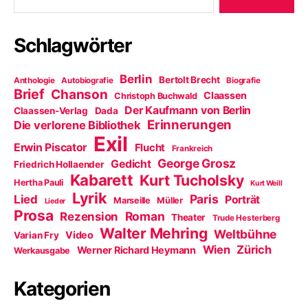
e
f
s
d
n
r
n
t
e
e
g
e
e
n
t
e
t
r
(
)
Schlagwörter
ö
)
g
W
f
e
i
f
ö
r
n
f
d
e
f
i
Berlin
Bertolt Brecht
Anthologie
Autobiografie
Biografie
t
n
n
Brief
Chanson
)
e
n
Claassen
Christoph Buchwald
t
e
Der Kaufmann von Berlin
Claassen-Verlag
Dada
)
u
e
Erinnerungen
Die verlorene Bibliothek
m
Exil
F
Erwin Piscator
Flucht
e
Frankreich
n
George Grosz
Gedicht
Friedrich Hollaender
s
t
Kabarett
Kurt Tucholsky
e
Hertha Pauli
Kurt Weill
r
Lyrik
Paris
Lied
Porträt
g
Marseille
Müller
Lieder
e
Prosa
Roman
Rezension
Theater
ö
Trude Hesterberg
f
Walter Mehring
Weltbühne
Video
Varian Fry
f
n
Wien
Zürich
Werner Richard Heymann
Werkausgabe
e
t
)
Kategorien