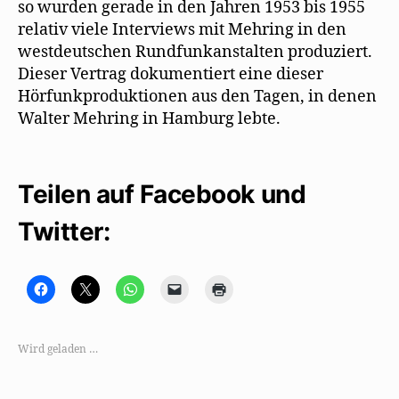
so wurden gerade in den Jahren 1953 bis 1955
relativ viele Interviews mit Mehring in den
westdeutschen Rundfunkanstalten produziert.
Dieser Vertrag dokumentiert eine dieser
Hörfunkproduktionen aus den Tagen, in denen
Walter Mehring in Hamburg lebte.
Teilen auf Facebook und
Twitter:
K
K
K
K
K
l
l
l
l
l
i
i
i
i
i
c
c
c
c
c
k
k
k
k
k
,
e
e
e
e
Wird geladen …
u
,
n
n
n
m
u
,
,
z
a
m
u
u
u
u
a
m
m
m