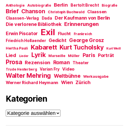
)
e
n
Berlin
t
e
Bertolt Brecht
Anthologie
Autobiografie
Biografie
)
u
Brief
Chanson
Claassen
Christoph Buchwald
e
m
Der Kaufmann von Berlin
Claassen-Verlag
Dada
F
Erinnerungen
Die verlorene Bibliothek
e
n
Exil
s
Erwin Piscator
Flucht
Frankreich
t
e
George Grosz
Gedicht
Friedrich Hollaender
r
Kabarett
Kurt Tucholsky
g
Hertha Pauli
Kurt Weill
e
Lyrik
ö
Paris
Lied
Porträt
Marseille
Müller
Lieder
f
Prosa
f
Roman
Rezension
Theater
n
e
Video
Varian Fry
Trude Hesterberg
t
Walter Mehring
Weltbühne
)
Werkausgabe
Wien
Zürich
Werner Richard Heymann
Kategorien
Kategorien