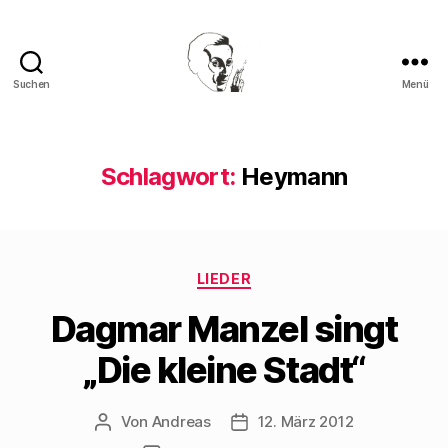
Suchen
Menü
Walter
Mehring
Schlagwort:
Heymann
Kategorien
LIEDER
Dagmar Manzel singt
„Die kleine Stadt“
Von
Andreas
12. März 2012
Beitragsautor
Beitragsdatum