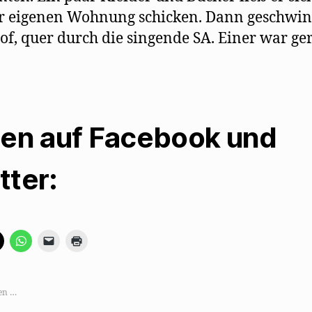
er eigenen Wohnung schicken. Dann geschwi
f, quer durch die singende SA. Einer war ger
len auf Facebook und
tter:
K
K
K
K
l
l
l
l
i
i
i
i
c
c
c
c
k
k
k
k
e
e
e
e
,
n
n
n
en …
u
,
,
z
m
u
u
u