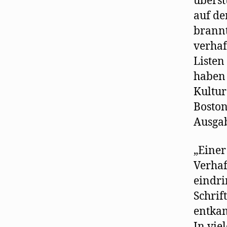
überst
auf de
brannt
verhaf
Listen
haben 
Kultur
Boston
Ausgab
„Einer
Verhaf
eindri
Schrif
entkam
In vie