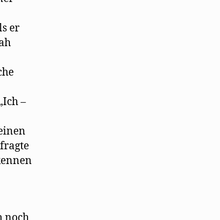
ls er
nah
che
„Ich –
meinen
fragte
 kennen
h noch