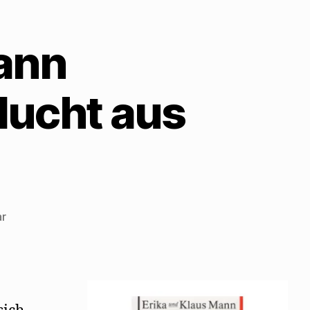
ann
lucht aus
zu
r
Erika
und
Klaus
Mann
beschreiben