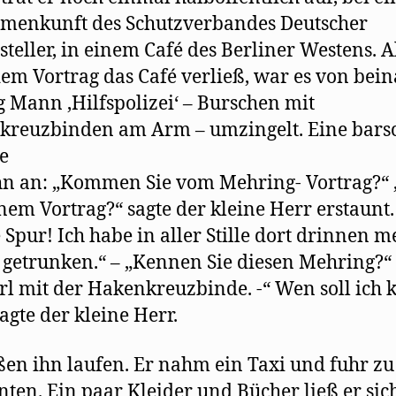
menkunft des Schutzverbandes Deutscher
tsteller, in einem Café des Berliner Westens. A
em Vortrag das Café verließ, war es von bei
g Mann ,Hilfspolizei‘ – Burschen mit
kreuzbinden am Arm – umzingelt. Eine bars
e
hn an: „Kommen Sie vom Mehring- Vortrag?“ 
nem Vortrag?“ sagte der kleine Herr erstaunt.
 Spur! Ich habe in aller Stille dort drinnen 
 getrunken.“ – „Kennen Sie diesen Mehring?“ 
rl mit der Hakenkreuzbinde. -“ Wen soll ich
ragte der kleine Herr.
eßen ihn laufen. Er nahm ein Taxi und fuhr zu
ten. Ein paar Kleider und Bücher ließ er sic