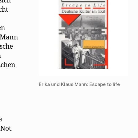
sich
Mehrings
cht
Flucht
aus
Berlin
en
s Mann
tsche
n
schen
Erika und Klaus Mann: Escape to life
s
Not.