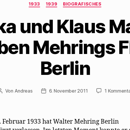
Kategorien
1933
1939
BIOGRAFISCHES
ika und Klaus M
ben Mehrings F
Berlin
Von
Andreas
6. November 2011
1 Kommenta
Beitragsautor
Beitragsdatum
 Februar 1933 hat Walter Mehring Berlin