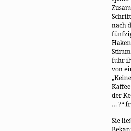
Zusam
Schrif
nach d
fünfzi
Haken
Stimm
fuhr i
von ei
„Keine
Kaffee
der Ke
… ?“ f
Sie li
Bekann