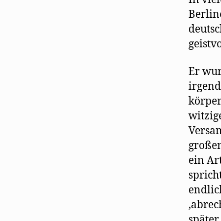
Berlin
deutsc
geistv
Er wur
irgend
körper
witzig
Versam
großen
ein Ar
sprich
endlic
,abrec
später