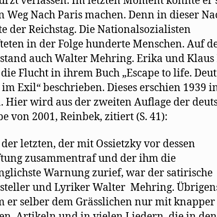
ürzt verlassen. Im letzten Moment konnte er 
n Weg Nach Paris machen. Denn in dieser Na
e der Reichstag. Die Nationalsozialisten
teten in der Folge hunderte Menschen. Auf d
 stand auch Walter Mehring. Erika und Klau
die Flucht in ihrem Buch „Escape to life. Deu
 im Exil“ beschrieben. Dieses erschien 1939 i
. Hier wird aus der zweiten Auflage der deut
e von 2001, Reinbek, zitiert (S. 41):
 der letzten, der mit Ossietzky vor dessen
tung zusammentraf und der ihm die
nglichste Warnung zurief, war der satirische
tsteller und Lyriker Walter Mehring. Übrigen
 er selber dem Grässlichen nur mit knapper 
len Artikeln und in vielen Liedern, die in den