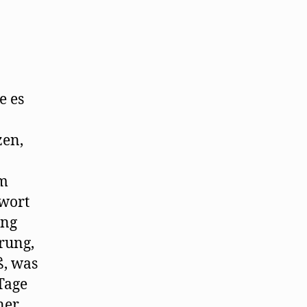
e es
zen,
em
twort
ing
rung,
ß, was
Tage
iner