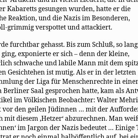
er Kabaretts gesungen wurden, hatte er die
he Reaktion, und die Nazis im Besonderen,
oll-grimmig verspottet und attackiert.
de furchtbar gehasst. Bis zum Schluß, so lang
 ging, exponierte er sich – denn der kleine,
lich schwache und labile Mann mit dem spit
en Gesichtehen ist mutig. Als er in der letzten
mlung der Liga für Menschenrechte in ein
 Berliner Saal gesprochen hatte, kam als An
tikel im Völkischen Beobachter: Walter Mehr
t vor den geilen Jüdinnen … mit der Aufforde
h mit diesem ,Hetzer‘ abzurechnen. Man wei
hnen‘ im Jargon der Nazis bedeutet … Einige 
 trat er noch einmal halböffentlich auf, bei e