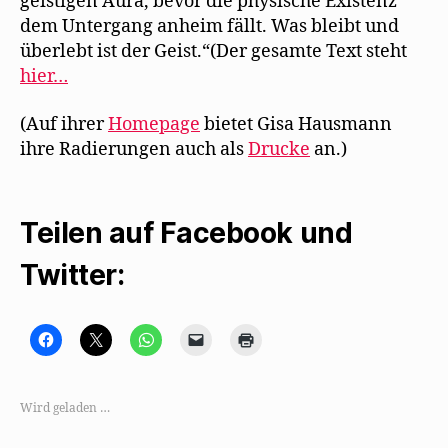
geistigen Aura, bevor die physische Existenz
dem Untergang anheim fällt. Was bleibt und
überlebt ist der Geist.“(Der gesamte Text steht
hier…
(Auf ihrer
Homepage
bietet Gisa Hausmann
ihre Radierungen auch als
Drucke
an.)
Teilen auf Facebook und
Twitter:
K
K
K
K
K
l
l
l
l
l
i
i
i
i
i
c
c
c
c
c
k
k
k
k
k
,
e
e
e
e
Wird geladen …
u
,
n
n
n
m
u
,
,
z
a
m
u
u
u