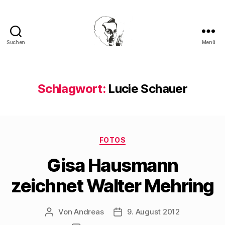
Suchen
Menü
Walter
Mehring
Schlagwort:
Lucie Schauer
Kategorien
FOTOS
Gisa Hausmann
zeichnet Walter Mehring
Von
Andreas
9. August 2012
Beitragsautor
Beitragsdatum