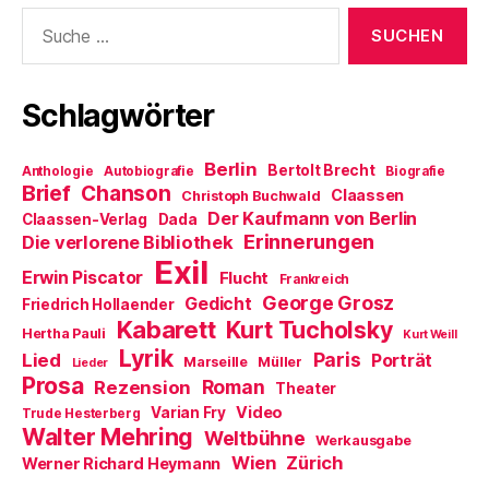
t
f
n
n
f
e
f
s
d
n
Suche
r
n
t
e
e
nach:
g
e
e
n
t
e
t
r
(
)
ö
)
g
W
f
e
i
f
ö
r
Schlagwörter
n
f
d
e
f
i
t
n
n
)
e
n
Berlin
t
e
Bertolt Brecht
Anthologie
Autobiografie
Biografie
)
u
Brief
Chanson
Claassen
Christoph Buchwald
e
m
Der Kaufmann von Berlin
Claassen-Verlag
Dada
F
Erinnerungen
Die verlorene Bibliothek
e
n
Exil
s
Erwin Piscator
Flucht
Frankreich
t
e
George Grosz
Gedicht
Friedrich Hollaender
r
Kabarett
Kurt Tucholsky
g
Hertha Pauli
Kurt Weill
e
Lyrik
ö
Paris
Lied
Porträt
Marseille
Müller
Lieder
f
Prosa
f
Roman
Rezension
Theater
n
e
Video
Varian Fry
Trude Hesterberg
t
Walter Mehring
Weltbühne
)
Werkausgabe
Wien
Zürich
Werner Richard Heymann