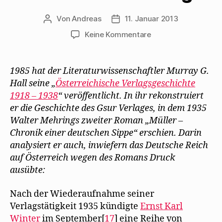
Von
Andreas
11. Januar 2013
Beitragsautor
Beitragsdatum
zu
Keine Kommentare
Murray
G.
Hall
1985 hat der Literaturwissenschaftler Murray G.
erläutert
Hall seine „
Österreichische Verlagsgeschichte
Walter
1918 – 1938
“ veröffentlicht. In ihr rekon
struiert
Mehrings
er die Geschichte des Gsur Verlages, in dem 1935
Arbeit
Walter Mehrings zweiter Roman „Müller –
für
Chronik einer deutschen Sippe“ erschien. Darin
den
Gsur-
analysiert er auch, inwiefern das Deutsche Reich
Verlag
auf Österreich wegen des Romans Druck
ausübte:
Nach der Wiederaufnahme seiner
Verlagstätigkeit 1935 kündigte
Ernst Karl
Winter
im September[
17
] eine Reihe von