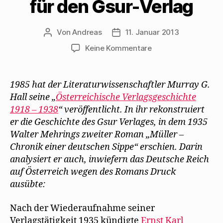
für den Gsur-Verlag
Von
Andreas
11. Januar 2013
Beitragsautor
Beitragsdatum
zu
Keine Kommentare
Murray
G.
Hall
1985 hat der Literaturwissenschaftler Murray G.
erläutert
Hall seine „
Österreichische Verlagsgeschichte
Walter
1918 – 1938
“ veröffentlicht. In ihr rekon
struiert
Mehrings
er die Geschichte des Gsur Verlages, in dem 1935
Arbeit
Walter Mehrings zweiter Roman „Müller –
für
Chronik einer deutschen Sippe“ erschien. Darin
den
Gsur-
analysiert er auch, inwiefern das Deutsche Reich
Verlag
auf Österreich wegen des Romans Druck
ausübte:
Nach der Wiederaufnahme seiner
Verlagstätigkeit 1935 kündigte
Ernst Karl