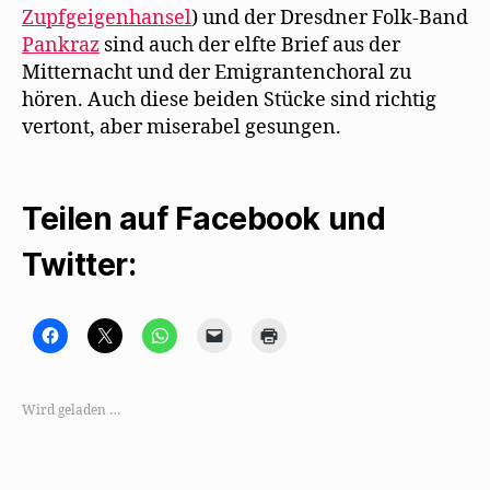
Zupfgeigenhansel
) und der Dresdner Folk-Band
Pankraz
sind auch der elfte Brief aus der
Mitternacht und der Emigrantenchoral zu
hören. Auch diese beiden Stücke sind richtig
vertont, aber miserabel gesungen.
Teilen auf Facebook und
Twitter:
K
K
K
K
K
l
l
l
l
l
i
i
i
i
i
c
c
c
c
c
k
k
k
k
k
,
e
e
e
e
Wird geladen …
u
,
n
n
n
m
u
,
,
z
a
m
u
u
u
u
a
m
m
m
f
u
a
e
A
F
f
u
i
u