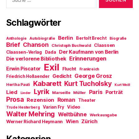
nach:
g
e
e
n
t
e
t
r
(
)
ö
)
g
W
f
e
i
f
ö
r
Schlagwörter
n
f
d
e
f
i
t
n
n
)
e
n
Berlin
t
e
Bertolt Brecht
Anthologie
Autobiografie
Biografie
)
u
Brief
Chanson
Claassen
Christoph Buchwald
e
m
Der Kaufmann von Berlin
Claassen-Verlag
Dada
F
Erinnerungen
Die verlorene Bibliothek
e
n
Exil
s
Erwin Piscator
Flucht
Frankreich
t
e
George Grosz
Gedicht
Friedrich Hollaender
r
Kabarett
Kurt Tucholsky
g
Hertha Pauli
Kurt Weill
e
Lyrik
ö
Paris
Lied
Porträt
Marseille
Müller
Lieder
f
Prosa
f
Roman
Rezension
Theater
n
e
Video
Varian Fry
Trude Hesterberg
t
Walter Mehring
Weltbühne
)
Werkausgabe
Wien
Zürich
Werner Richard Heymann