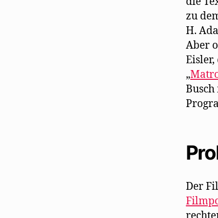
die Te
zu dem
H. Ad
Aber o
Eisler
„
Matr
Busch 
Progra
Pro
Der Fi
Filmpo
rechte