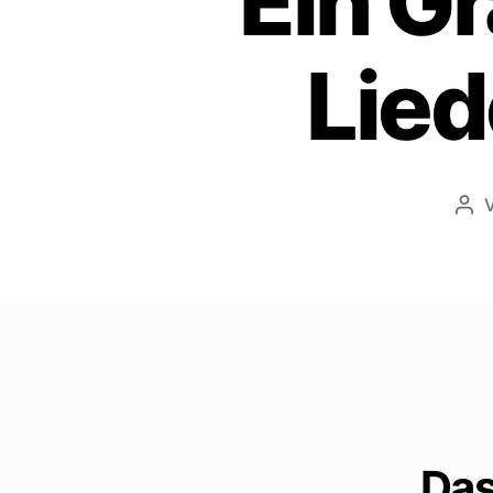
Ein G
Lied
Bei
Das