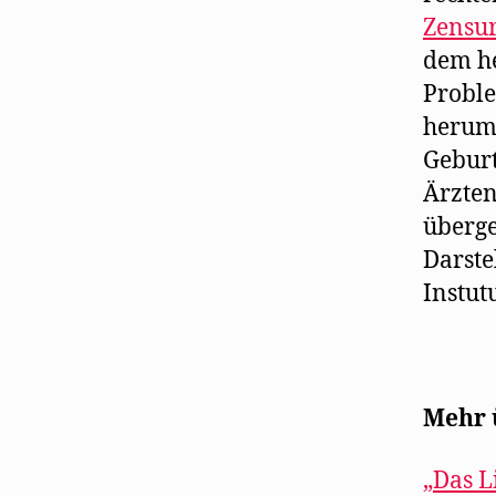
Zensur
dem he
Proble
herum
Geburt
Ärzten
überg
Darste
Instut
Mehr 
„Das L