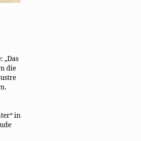
: „Das
m die
lustre
m.
ter“ in
Jude