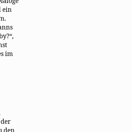
Dialoge
 ein
m.
Hanns
by?“,
nst
es im
m
 der
u den