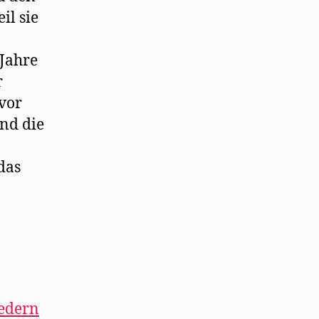
il sie
Jahre
r
 vor
nd die
das
iedern