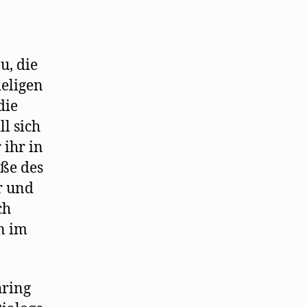
u, die
deligen
die
ll sich
 ihr in
ße des
r und
ch
n im
hring