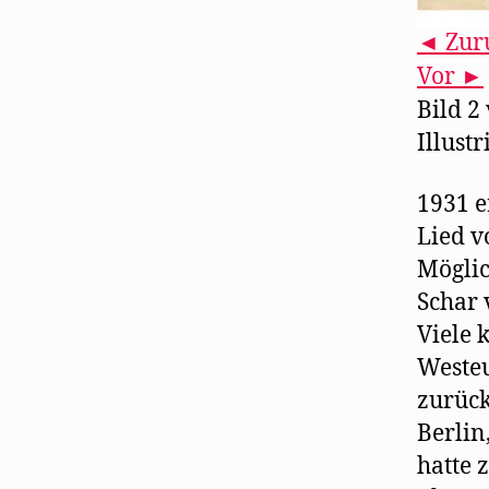
◄ Zur
Vor ►
Bild 2
Illustr
1931 e
Lied v
Möglic
Schar 
Viele 
Westeu
zurück
Berlin
hatte 