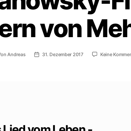
ranowsky-Fi
ern von Me
Von
Andreas
31. Dezember 2017
Keine Kommen
tragsautor
Beitragsdatum
 Lied vom Leben -