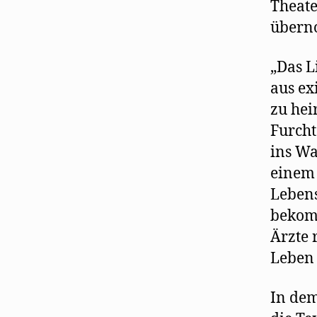
Theate
übern
„Das L
aus ex
zu hei
Furcht
ins Wa
einem 
Lebens
bekomm
Ärzte 
Leben 
In dem