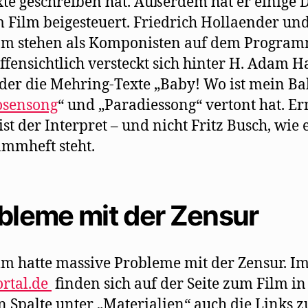
xte geschreiben hat. Außerdem hat er einige 
 Film beigesteuert. Friedrich Hollaender und
am stehen als Komponisten auf dem Program
ffensichtlich versteckt sich hinter H. Adam 
, der die Mehring-Texte „Baby! Wo ist mein Ba
osensong
“ und „Paradiessong“ vertont hat. Er
ist der Interpret – und nicht Fritz Busch, wie 
mmheft steht.
bleme mit der Zensur
lm hatte massive Probleme mit der Zensur. I
rtal.de
finden sich auf der Seite zum Film in
n Spalte unter „Materialien“ auch die Links z