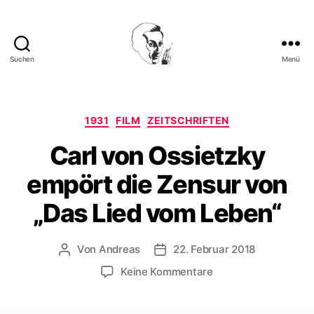
Suchen
Menü
Walter
Mehring
Kategorien
1931
FILM
ZEITSCHRIFTEN
Carl von Ossietzky
empört die Zensur von
„Das Lied vom Leben“
Von
Andreas
22. Februar 2018
Beitragsautor
Beitragsdatum
zu
Keine Kommentare
Carl
von