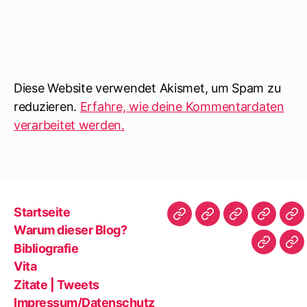
Diese Website verwendet Akismet, um Spam zu
reduzieren.
Erfahre, wie deine Kommentardaten
verarbeitet werden.
Startseite
Startseite
Warum
Bibliografie
Vita
Zit
Warum dieser Blog?
dieser
|
Bibliografie
Impres
Re
Blog?
Tw
Vita
Zitate | Tweets
Impressum/Datenschutz