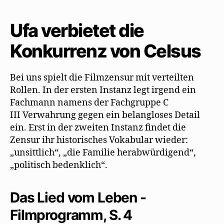
Ossietzky
empört
Ufa verbietet die
die
Zensur
Konkurrenz von Celsus
von
„Das
Lied
Bei uns spielt die Filmzensur mit verteilten
vom
Rollen. In der ersten Instanz legt irgend ein
Leben“
Fachmann namens der Fachgruppe C
III Verwahrung gegen ein belangloses Detail
ein. Erst in der zweiten Instanz findet die
Zensur ihr historisches Vokabular wieder:
„unsittlich“, „die Familie herabwürdigend“,
„politisch bedenklich“.
Das Lied vom Leben -
Filmprogramm, S. 4