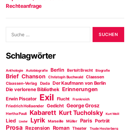
Rechteanfrage
Suche
nach:
Schlagwörter
Berlin
Bertolt Brecht
Anthologie
Autobiografie
Biografie
Brief
Chanson
Claassen
Christoph Buchwald
Der Kaufmann von Berlin
Claassen-Verlag
Dada
Erinnerungen
Die verlorene Bibliothek
Exil
Erwin Piscator
Flucht
Frankreich
George Grosz
Gedicht
Friedrich Hollaender
Kabarett
Kurt Tucholsky
Hertha Pauli
Kurt Weill
Lyrik
Paris
Lied
Porträt
Marseille
Müller
Lieder
Prosa
Roman
Rezension
Theater
Trude Hesterberg