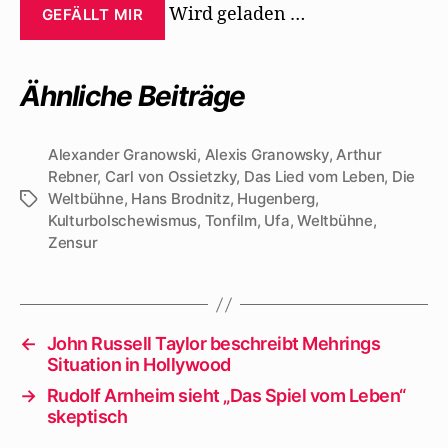
Wird geladen …
GEFÄLLT MIR
Ähnliche Beiträge
Alexander Granowski
,
Alexis Granowsky
,
Arthur
Rebner
,
Carl von Ossietzky
,
Das Lied vom Leben
,
Die
Weltbühne
,
Hans Brodnitz
,
Hugenberg
,
Schlagwörter
Kulturbolschewismus
,
Tonfilm
,
Ufa
,
Weltbühne
,
Zensur
←
John Russell Taylor beschreibt Mehrings
Situation in Hollywood
→
Rudolf Arnheim sieht „Das Spiel vom Leben“
skeptisch