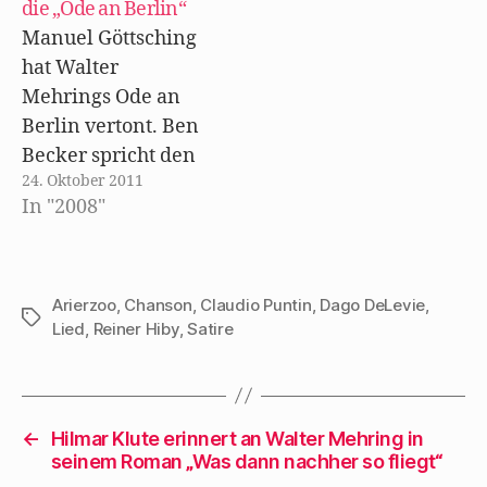
die „Ode an Berlin“
F
e
Manuel Göttsching
n
s
hat Walter
t
e
Mehrings Ode an
r
g
Berlin vertont. Ben
e
ö
Becker spricht den
f
f
24. Oktober 2011
Text dazu.
n
e
In "2008"
t
)
Arierzoo
,
Chanson
,
Claudio Puntin
,
Dago DeLevie
,
Schlagwörter
Lied
,
Reiner Hiby
,
Satire
←
Hilmar Klute erinnert an Walter Mehring in
seinem Roman „Was dann nachher so fliegt“