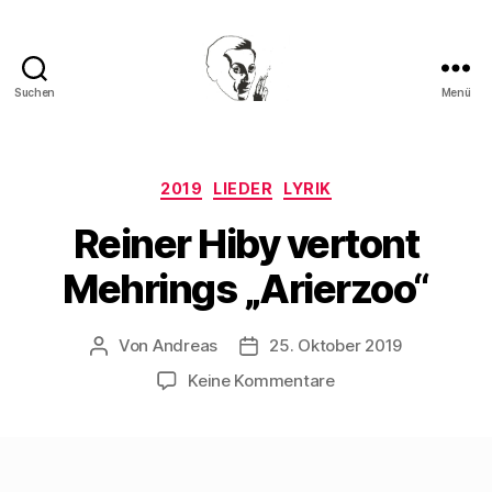
Suchen
Menü
Walter
Mehring
Kategorien
2019
LIEDER
LYRIK
Reiner Hiby vertont
Mehrings „Arierzoo“
Von
Andreas
25. Oktober 2019
Beitragsautor
Beitragsdatum
zu
Keine Kommentare
Reiner
Hiby
vertont
Mehrings