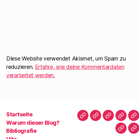
Diese Website verwendet Akismet, um Spam zu
reduzieren.
Erfahre, wie deine Kommentardaten
verarbeitet werden.
Startseite
Startseite
Warum
Bibliografie
Vita
Zi
Warum dieser Blog?
dieser
|
Bibliografie
Impres
Re
Blog?
T