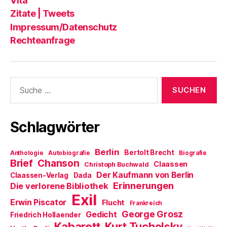
Vita
Zitate | Tweets
Impressum/Datenschutz
Rechteanfrage
Suche
nach:
Schlagwörter
Berlin
Bertolt Brecht
Anthologie
Autobiografie
Biografie
Brief
Chanson
Claassen
Christoph Buchwald
Der Kaufmann von Berlin
Claassen-Verlag
Dada
Erinnerungen
Die verlorene Bibliothek
Exil
Erwin Piscator
Flucht
Frankreich
George Grosz
Gedicht
Friedrich Hollaender
Kabarett
Kurt Tucholsky