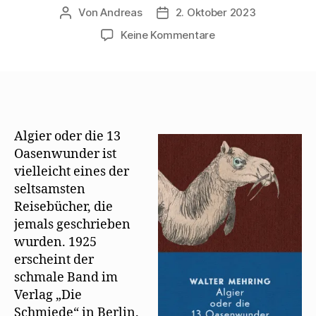
Von
Andreas
2. Oktober 2023
Beitragsautor
Beitragsdatum
zu
Keine Kommentare
Marsyas
Verlag
bringt
Algier
oder
die
Algier oder die 13
13
Oasenwunder ist
Oasenwunder
vielleicht eines der
heraus
seltsamsten
Reisebücher, die
jemals geschrieben
wurden. 1925
erscheint der
schmale Band im
Verlag „Die
Schmiede“ in Berlin.