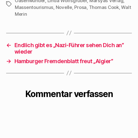
Oasenwunder
,
Linda Wolfsgruber
,
Marsyas Verlag
,
Schlagwörter
Massentourismus
,
Novelle
,
Prosa
,
Thomas Cook
,
Walt
Merin
←
Endlich gibt es „Nazi-Führer sehen Dich an“
wieder
→
Hamburger Fremdenblatt freut „Algier“
Kommentar verfassen