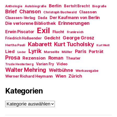
Berlin
Bertolt Brecht
Anthologie
Autobiografie
Biografie
Brief
Chanson
Claassen
Christoph Buchwald
Der Kaufmann von Berlin
Claassen-Verlag
Dada
Erinnerungen
Die verlorene Bibliothek
Exil
Erwin Piscator
Flucht
Frankreich
George Grosz
Gedicht
Friedrich Hollaender
Kabarett
Kurt Tucholsky
Hertha Pauli
Kurt Weill
Lyrik
Paris
Lied
Porträt
Marseille
Müller
Lieder
Prosa
Roman
Rezension
Theater
Video
Varian Fry
Trude Hesterberg
Walter Mehring
Weltbühne
Werkausgabe
Wien
Zürich
Werner Richard Heymann
Kategorien
Kategorien