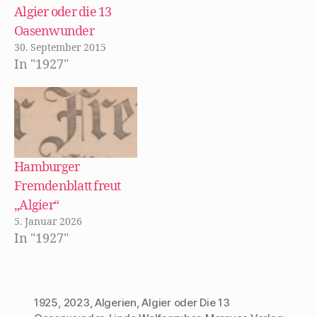
)
e
n
Algier oder die 13
t
e
)
u
Oasenwunder
e
m
30. September 2015
F
e
In "1927"
n
s
t
e
r
g
e
ö
f
f
n
Hamburger
e
t
Fremdenblatt freut
)
„Algier“
5. Januar 2026
In "1927"
1925
,
2023
,
Algerien
,
Algier oder Die 13