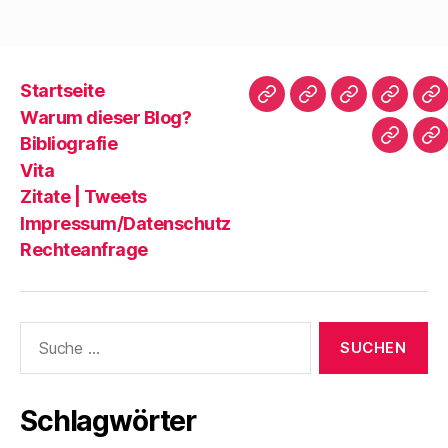
Startseite
Startseite
Warum
Bibliografie
Vita
Zi
Warum dieser Blog?
dieser
|
Bibliografie
Impres
Re
Blog?
T
Vita
Zitate | Tweets
Impressum/Datenschutz
Rechteanfrage
Suche
nach:
Schlagwörter