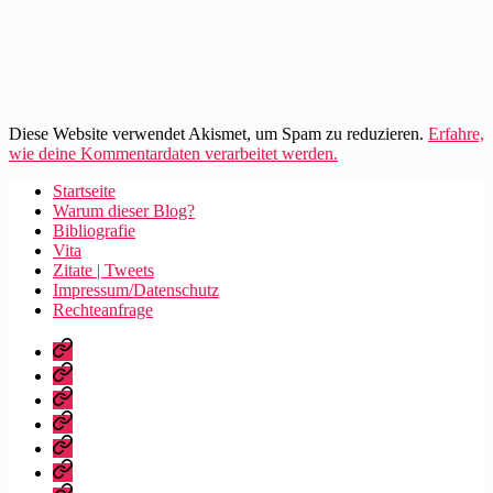
Diese Website verwendet Akismet, um Spam zu reduzieren.
Erfahre,
wie deine Kommentardaten verarbeitet werden.
Startseite
Warum dieser Blog?
Bibliografie
Vita
Zitate | Tweets
Impressum/Datenschutz
Rechteanfrage
Startseite
Warum
dieser
Bibliografie
Blog?
Vita
Zitate
|
Impressum/Datenschutz
Tweets
Rechteanfrage