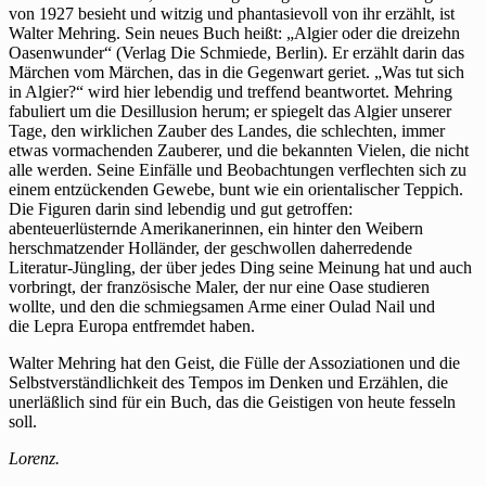
von 1927 besieht und witzig und phantasievoll von ihr erzählt, ist
Walter Mehring. Sein neues Buch heißt: „Algier oder die dreizehn
Oasenwunder“ (Verlag Die Schmiede, Berlin). Er erzählt darin das
Märchen vom Märchen, das in die Gegenwart geriet. „Was tut sich
in Algier?“ wird hier lebendig und treffend beantwortet. Mehring
fabuliert um die Desillusion herum; er spiegelt das Algier unserer
Tage, den wirklichen Zauber des Landes, die schlechten, immer
etwas vormachenden Zauberer, und die bekannten Vielen, die nicht
alle werden. Seine Einfälle und Beobachtungen verflechten sich zu
einem entzückenden Gewebe, bunt wie ein orientalischer Teppich.
Die Figuren darin sind lebendig und gut getroffen:
abenteuerlüsternde Amerikanerinnen, ein hinter den Weibern
herschmatzender Holländer, der geschwollen daherredende
Literatur-Jüngling, der über jedes Ding seine Meinung hat und auch
vorbringt, der französische Maler, der nur eine Oase studieren
wollte, und den die schmiegsamen Arme einer Oulad Nail und
die Lepra Europa entfremdet haben.
Walter Mehring hat den Geist, die Fülle der Assoziationen und die
Selbstverständlichkeit des Tempos im Denken und Erzählen, die
unerläßlich sind für ein Buch, das die Geistigen von heute fesseln
soll.
Lorenz.