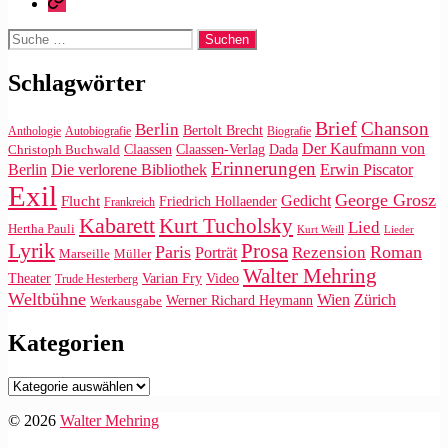
Suche
nach:
Schlagwörter
Brief
Chanson
Berlin
Bertolt Brecht
Anthologie
Autobiografie
Biografie
Der Kaufmann von
Claassen
Claassen-Verlag
Dada
Christoph Buchwald
Erinnerungen
Die verlorene Bibliothek
Berlin
Erwin Piscator
Exil
George Grosz
Gedicht
Flucht
Friedrich Hollaender
Frankreich
Kabarett
Kurt Tucholsky
Lied
Hertha Pauli
Kurt Weill
Lieder
Lyrik
Prosa
Paris
Roman
Rezension
Porträt
Marseille
Müller
Walter Mehring
Video
Theater
Varian Fry
Trude Hesterberg
Weltbühne
Wien
Zürich
Werner Richard Heymann
Werkausgabe
Kategorien
Kategorien
© 2026
Walter Mehring