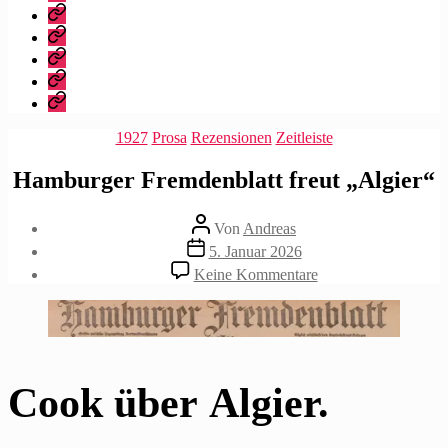
dieser
Bibliografie
Blog?
Vita
Zitate
|
Impressum/Datenschutz
Tweets
Rechteanfrage
Kategorien
1927
Prosa
Rezensionen
Zeitleiste
Hamburger Fremdenblatt freut „Algier“
Beitragsautor
Von
Andreas
Beitragsdatum
5. Januar 2026
zu
Keine Kommentare
Hamburger
Fremdenblatt
freut
„Algier“
Cook über Algier.