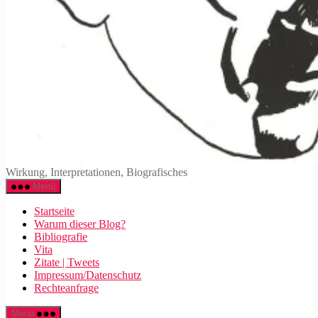
Walter
Wirkung, Interpretationen, Biografisches
Mehring
Menü
Startseite
Warum dieser Blog?
Bibliografie
Vita
Zitate | Tweets
Impressum/Datenschutz
Rechteanfrage
Menü