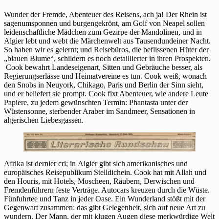
Wunder der Fremde, Abenteuer des Reisens, ach ja! Der Rhein ist
sagenumsponnen und burgengekrönt, am Golf von Neapel sollen
leidenschaftliche Mädchen zum Gezirpe der Mandolinen, und in
Algier lebt und webt die Märchenwelt aus Tausendundeiner Nacht.
So haben wir es gelernt; und Reisebüros, die beflissenen Hüter der
„blauen Blume“, schildern es noch detaillierter in ihren Prospekten.
Cook bewahrt Landeseigenart, Sitten und Gebräuche besser, als
Regierungserlässe und Heimatvereine es tun. Cook weiß, wonach
den Snobs in Neuyork, Chikago, Paris und Berlin der Sinn sieht,
und er beliefert sie prompt. Cook fixt Abenteuer, wie andere Leute
Papiere, zu jedem gewünschten Termin: Phantasta unter der
Wüstensonne, sterbender Araber im Sandmeer, Sensationen in
algerischen Liebesgassen.
Afrika ist dernier cri; in Algier gibt sich amerikanisches und
europäisches Reisepublikum Stelldichein. Cook hat mit Allah und
den Houris, mit Hotels, Moscheen, Räubern, Derwischen und
Fremdenführern feste Verträge. Autocars kreuzen durch die Wüste.
Fünfuhrtee und Tanz in jeder Oase. Ein Wunderland stößt mit der
Gegenwart zusammen: das gibt Gelegenheit, sich auf neue Art zu
wundern. Der Mann, der mit klugen Augen diese merkwürdige Welt