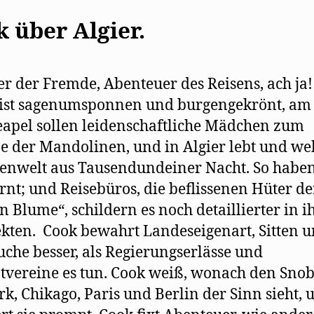
 über Algier.
 der Fremde, Abenteuer des Reisens, ach ja!
ist sagenumsponnen und burgengekrönt, am 
apel sollen leidenschaftliche Mädchen zum
e der Mandolinen, und in Algier lebt und we
nwelt aus Tausendundeiner Nacht. So habe
ernt; und Reisebüros, die beflissenen Hüter de
n Blume“, schildern es noch detaillierter in i
kten. Cook bewahrt Landeseigenart, Sitten 
che besser, als Regierungserlässe und
vereine es tun. Cook weiß, wonach den Snob
k, Chikago, Paris und Berlin der Sinn sieht, 