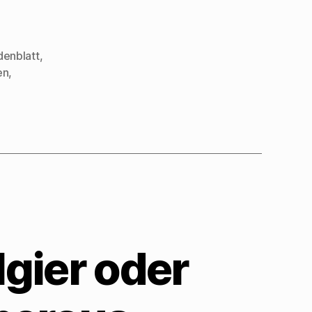
enblatt
,
en
,
lgier oder