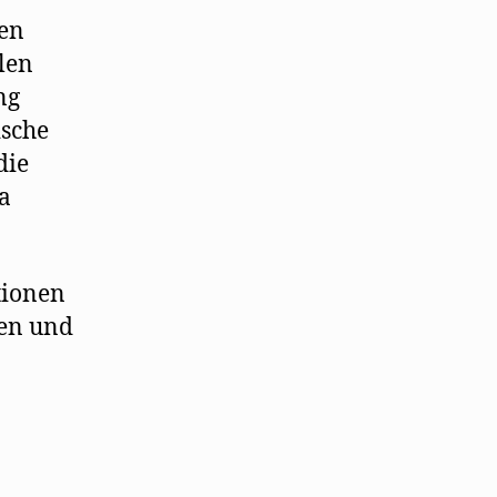
den
len
ng
ische
die
a
tionen
ken und