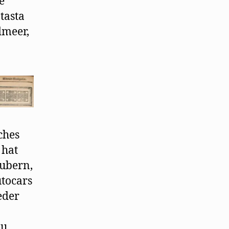
e
tasta
dmeer,
ches
 hat
äubern,
tocars
eder
zu