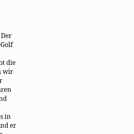
 Der
Golf
bt die
n wir
r
hren
und
s in
und er