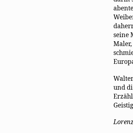
abente
Weiber
daherr
seine 
Maler,
schmie
Europa
Walter
und di
Erzähl
Geisti
Lorenz