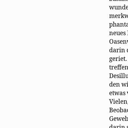
wunder
merkwü
phanta
neues 
Oasenw
darin 
geriet
treffe
Desill
den wi
etwas
Vielen
Beobac
Gewebe
darin 