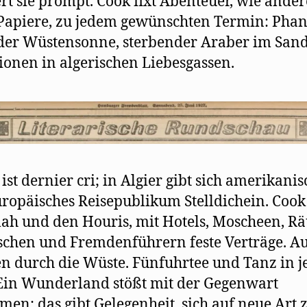
ert sie prompt. Cook fixt Abenteuer, wie ander
Papiere, zu jedem gewünschten Termin: Phan
der Wüstensonne, sterbender Araber im San
ionen in algerischen Liebesgassen.
 ist dernier cri; in Algier gibt sich amerikanis
ropäisches Reisepublikum Stelldichein. Cook
lah und den Houris, mit Hotels, Moscheen, R
chen und Fremdenführern feste Verträge. Au
n durch die Wüste. Fünfuhrtee und Tanz in j
Ein Wunderland stößt mit der Gegenwart
en: das gibt Gelegenheit, sich auf neue Art 