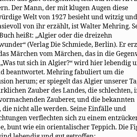
n. Der Mann, der mit klugen Augen diese
rdige Welt von 1927 besieht und witzig un
sievoll von ihr erzählt, ist Walter Mehring. S
Buch heißt: „Algier oder die dreizehn
under“ (Verlag Die Schmiede, Berlin). Er erz
das Märchen vom Märchen, das in die Gegen
. „Was tut sich in Algier?“ wird hier lebendig 
nd beantwortet. Mehring fabuliert um die
usion herum; er spiegelt das Algier unserer Ta
rklichen Zauber des Landes, die schlechten,
 vormachenden Zauberer, und die bekannten
, die nicht alle werden. Seine Einfälle und
htungen verflechten sich zu einem entzück
, bunt wie ein orientalischer Teppich. Die F
sind lebendig und gut getroffen: