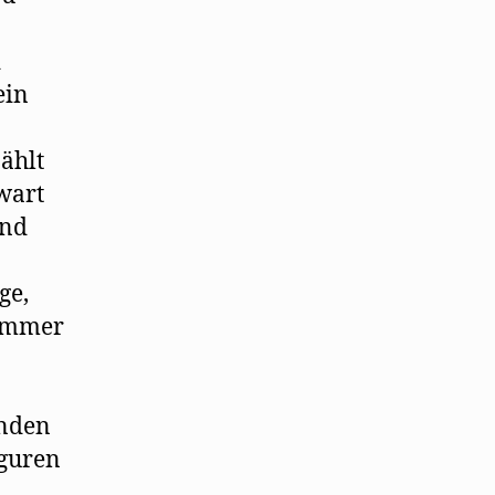
d
ein
ählt
wart
und
ge,
 immer
enden
iguren