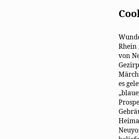
Cook
Wunder
Rhein 
von Ne
Gezirp
Märche
es gel
„blaue
Prospe
Gebräu
Heimat
Neuyor