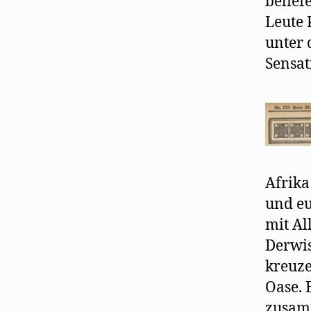
belief
Leute 
unter 
Sensat
Afrika
und eu
mit Al
Derwis
kreuze
Oase. 
zusamm