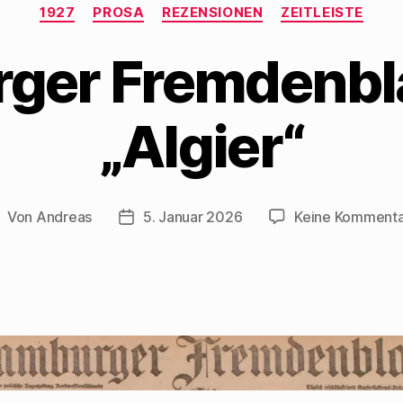
Kategorien
1927
PROSA
REZENSIONEN
ZEITLEISTE
er Fremdenbla
„Algier“
Von
Andreas
5. Januar 2026
Keine Komment
eitragsautor
Beitragsdatum