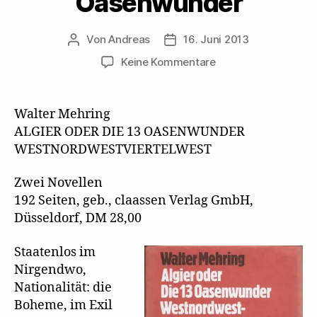
Oasenwunder
Von
Andreas
16. Juni 2013
Beitragsautor
Beitragsdatum
zu
Keine Kommentare
Pressetext
zur
Werkausgabe
Walter Mehring
–
ALGIER ODER DIE 13 OASENWUNDER
Algier
WESTNORDWESTVIERTELWEST
oder
Die
Zwei Novellen
13
192 Seiten, geb., claassen Verlag GmbH,
Oasenwunder
Düsseldorf, DM 28,00
Staatenlos im
Nirgendwo,
Nationalität: die
Boheme, im Exil