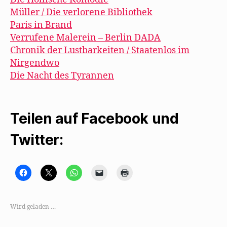
Müller / Die verlorene Bibliothek
Paris in Brand
Verrufene Malerein – Berlin DADA
Chronik der Lustbarkeiten / Staatenlos im
Nirgendwo
Die Nacht des Tyrannen
Teilen auf Facebook und
Twitter:
K
K
K
K
K
l
l
l
l
l
i
i
i
i
i
c
c
c
c
c
k
k
k
k
k
,
e
e
e
e
Wird geladen …
u
,
n
n
n
m
u
,
,
z
a
m
u
u
u