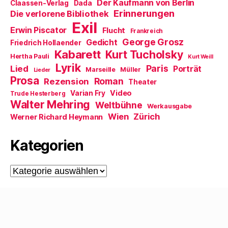
m
Der Kaufmann von Berlin
Claassen-Verlag
Dada
F
Erinnerungen
Die verlorene Bibliothek
e
n
Exil
s
Erwin Piscator
Flucht
Frankreich
t
e
George Grosz
Gedicht
Friedrich Hollaender
r
Kabarett
Kurt Tucholsky
g
Hertha Pauli
Kurt Weill
e
Lyrik
ö
Paris
Lied
Porträt
Marseille
Müller
Lieder
f
Prosa
f
Roman
Rezension
Theater
n
e
Video
Varian Fry
Trude Hesterberg
t
Walter Mehring
Weltbühne
)
Werkausgabe
Wien
Zürich
Werner Richard Heymann
Kategorien
Kategorien
© 2026
Walter Mehring
Hoch
↑