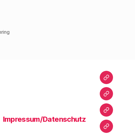
ring
Startseite
Warum
dieser
Blog?
Bibliografie
Impressum/Datenschutz
Vita