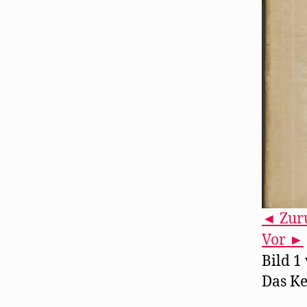
◄ Zur
Vor ►
Bild 1
Das Ke