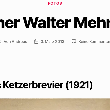
Kategorien
FOTOS
er Walter Meh
Von
Andreas
3. März 2013
Keine Kommenta
Beitragsautor
Beitragsdatum
 Ketzerbrevier (1921)