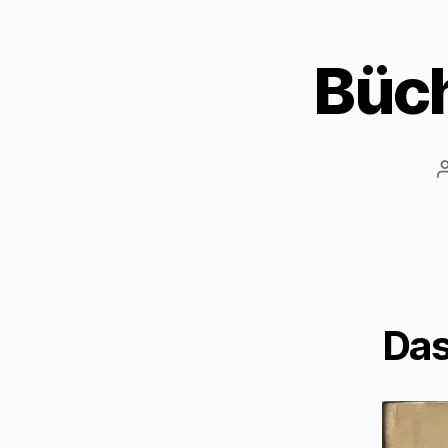
Büch
Das