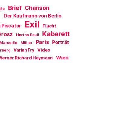
Brief
Chanson
fie
Der Kaufmann von Berlin
a
Exil
 Piscator
Flucht
Kabarett
Grosz
Hertha Pauli
Paris
Porträt
Marseille
Müller
Video
Varian Fry
erberg
Wien
Werner Richard Heymann