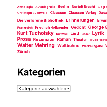
Berlin
Bertolt Brecht
Anthologie
Autobiografie
Biogra
Claassen
Claassen-Verlag
Dad
Christoph Buchwald
Erinnerungen
Die verlorene Bibliothek
Erwin
George 
Gedicht
Friedrich Hollaender
Frankreich
Kurt Tucholsky
Lyrik
Lied
Kurt Weill
Lieder
Prosa
Roman
Rezension
Theater
Trude Hest
Walter Mehring
Weltbühne
Werkausgabe
Zürich
Kategorien
Kategorien