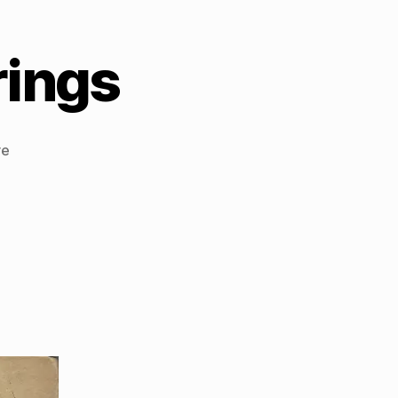
rings
zu
re
Bücher
Walter
Mehrings