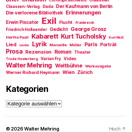
Christoph Buchwald
e
m
Der Kaufmann von Berlin
Claassen-Verlag
Dada
F
Erinnerungen
Die verlorene Bibliothek
e
n
Exil
s
Erwin Piscator
Flucht
Frankreich
t
e
George Grosz
Gedicht
Friedrich Hollaender
r
Kabarett
Kurt Tucholsky
g
Hertha Pauli
Kurt Weill
e
Lyrik
ö
Paris
Lied
Porträt
Marseille
Müller
Lieder
f
Prosa
f
Roman
Rezension
Theater
n
e
Video
Varian Fry
Trude Hesterberg
t
Walter Mehring
Weltbühne
)
Werkausgabe
Wien
Zürich
Werner Richard Heymann
Kategorien
Kategorien
© 2026
Walter Mehring
Hoch
↑