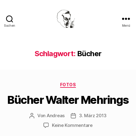
Suchen
Menü
Walter
Mehring
Schlagwort:
Bücher
Kategorien
FOTOS
Bücher Walter Mehrings
Von
Andreas
3. März 2013
Beitragsautor
Beitragsdatum
zu
Keine Kommentare
Bücher