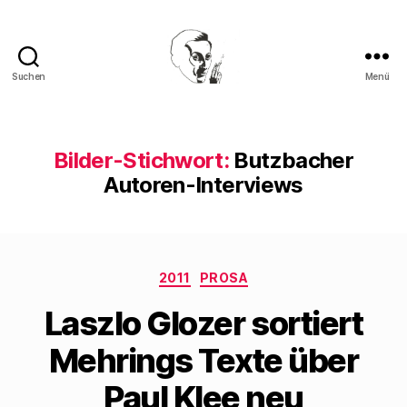
Suchen
Menü
Walter
Mehring
Bilder-Stichwort:
Butzbacher
Autoren-Interviews
Kategorien
2011
PROSA
Laszlo Glozer sortiert
Mehrings Texte über
Paul Klee neu