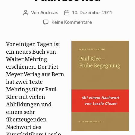
Von
Andreas
10. Dezember 2011
Beitragsautor
Beitragsdatum
zu
Keine Kommentare
Laszlo
Glozer
sortiert
Vor einigen Tagen ist
Mehrings
ein neues Buch von
Texte
Walter Mehring
über
erschienen. Der Piet
Paul
Meyer Verlag aus Bern
Klee
hat zwei Texte
neu
Mehrings über Paul
Klee mit vielen
Abbildungen und
einem sehr
überzeugenden
Nachwort des
Kunstkritikers Laszlo