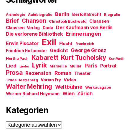
e
f
i
t
n
n
)
e
n
Berlin
t
e
Bertolt Brecht
Anthologie
Autobiografie
Biografie
)
u
Brief
Chanson
Claassen
Christoph Buchwald
e
m
Der Kaufmann von Berlin
Claassen-Verlag
Dada
F
Erinnerungen
Die verlorene Bibliothek
e
n
Exil
s
Erwin Piscator
Flucht
Frankreich
t
e
George Grosz
Gedicht
Friedrich Hollaender
r
Kabarett
Kurt Tucholsky
g
Hertha Pauli
Kurt Weill
e
Lyrik
ö
Paris
Lied
Porträt
Marseille
Müller
Lieder
f
Prosa
f
Roman
Rezension
Theater
n
e
Video
Varian Fry
Trude Hesterberg
t
Walter Mehring
Weltbühne
)
Werkausgabe
Wien
Zürich
Werner Richard Heymann
Kategorien
Kategorien