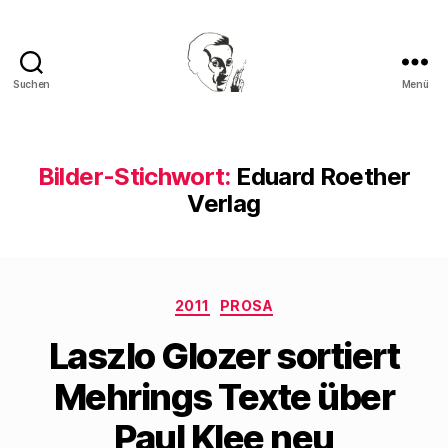
Suchen
Menü
Walter
Mehring
Bilder-Stichwort:
Eduard Roether
Verlag
Kategorien
2011
PROSA
Laszlo Glozer sortiert
Mehrings Texte über
Paul Klee neu