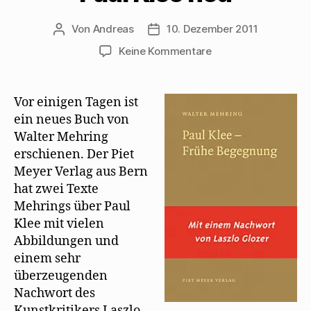
Von
Andreas
10. Dezember 2011
Beitragsautor
Beitragsdatum
zu
Keine Kommentare
Laszlo
Glozer
sortiert
Vor einigen Tagen ist
Mehrings
ein neues Buch von
Texte
Walter Mehring
über
erschienen. Der Piet
Paul
Meyer Verlag aus Bern
Klee
hat zwei Texte
neu
Mehrings über Paul
Klee mit vielen
Abbildungen und
einem sehr
überzeugenden
Nachwort des
Kunstkritikers Laszlo