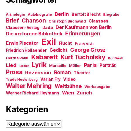
e
f
i
t
n
n
)
e
n
Berlin
t
e
Bertolt Brecht
Anthologie
Autobiografie
Biografie
)
u
Brief
Chanson
Claassen
Christoph Buchwald
e
m
Der Kaufmann von Berlin
Claassen-Verlag
Dada
F
Erinnerungen
Die verlorene Bibliothek
e
n
Exil
s
Erwin Piscator
Flucht
Frankreich
t
e
George Grosz
Gedicht
Friedrich Hollaender
r
Kabarett
Kurt Tucholsky
g
Hertha Pauli
Kurt Weill
e
Lyrik
ö
Paris
Lied
Porträt
Marseille
Müller
Lieder
f
Prosa
f
Roman
Rezension
Theater
n
e
Video
Varian Fry
Trude Hesterberg
t
Walter Mehring
Weltbühne
)
Werkausgabe
Wien
Zürich
Werner Richard Heymann
Kategorien
Kategorien