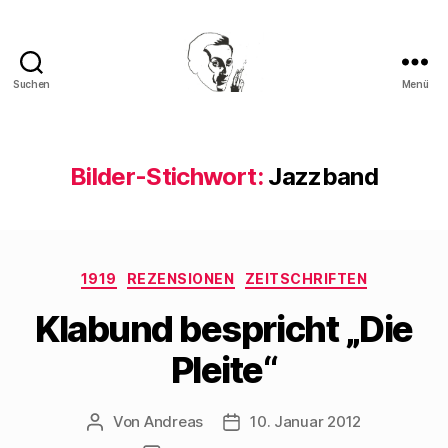
Suchen
Menü
Walter
Mehring
Bilder-Stichwort:
Jazzband
Kategorien
1919
REZENSIONEN
ZEITSCHRIFTEN
Klabund bespricht „Die
Pleite“
Von
Andreas
10. Januar 2012
Beitragsautor
Beitragsdatum