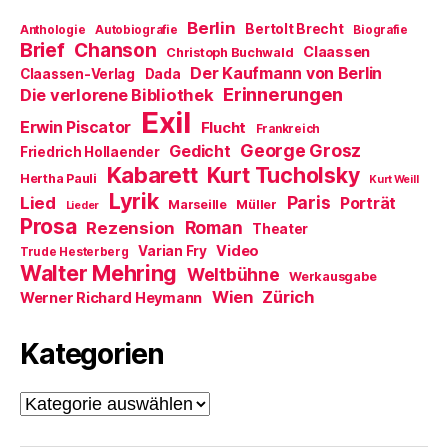
t
e
)
u
Berlin
Bertolt Brecht
Anthologie
Autobiografie
Biografie
e
m
Brief
Chanson
Claassen
Christoph Buchwald
F
e
Der Kaufmann von Berlin
Claassen-Verlag
Dada
n
Erinnerungen
Die verlorene Bibliothek
s
t
Exil
e
Erwin Piscator
Flucht
Frankreich
r
George Grosz
g
Gedicht
Friedrich Hollaender
e
Kabarett
Kurt Tucholsky
ö
Hertha Pauli
Kurt Weill
f
Lyrik
Paris
Lied
f
Porträt
Marseille
Müller
Lieder
n
Prosa
Roman
Rezension
e
Theater
t
Video
Varian Fry
Trude Hesterberg
)
Walter Mehring
Weltbühne
Werkausgabe
Wien
Zürich
Werner Richard Heymann
Kategorien
Kategorien