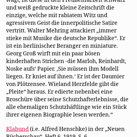
wagt, ist diese in den Preußenfarben schwarz
und weiß gedruckte kleine Zeitschrift die
einzige, welche mit rabiatem Witz und
agressivem Geist die innerpolitische Satire
vertritt. Walter Mehring attackiert „immer
stieke mit Musike die deutsche Republike“. Er
ist ein berlinischer Beranger en miniature.
Georg Groß wirft mit ein paar bösen
kinderhaften Strichen -die Marloh, Reinhardt,
Noske aufs‘ Papier. ‚Sie müssen ihm Modell
liegen. Er kniet auf ihnen.‘ Er ist der Daumier
von Plötzensee. Wieland Herzfelde gibt die
„Pleite“ heraus. Er edierte nebenbei eine
Broschüre über seine Schutzhafterlebnisse, die
alle ehemaligen Schutzhäftlinge wie ein Stück
ihrer eigenen Biographie lesen werden.“
Klabund
(i.e. Alfred Henschke) in der „Neuen
Bücherschau“, Heft 6, 1919, S. 6.