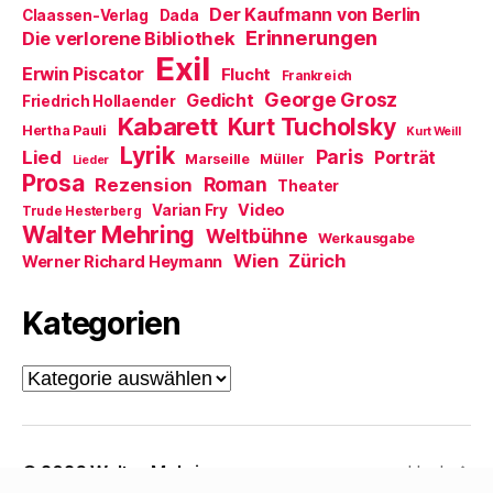
)
u
Der Kaufmann von Berlin
Claassen-Verlag
Dada
e
m
Erinnerungen
Die verlorene Bibliothek
F
Exil
e
Erwin Piscator
Flucht
n
Frankreich
s
George Grosz
Gedicht
Friedrich Hollaender
t
e
Kabarett
Kurt Tucholsky
Hertha Pauli
r
Kurt Weill
g
Lyrik
Paris
Lied
Porträt
Marseille
Müller
e
Lieder
ö
Prosa
Roman
Rezension
Theater
f
f
Video
Varian Fry
Trude Hesterberg
n
Walter Mehring
e
Weltbühne
Werkausgabe
t
Wien
Zürich
Werner Richard Heymann
)
Kategorien
Kategorien
© 2026
Walter Mehring
Hoch
↑