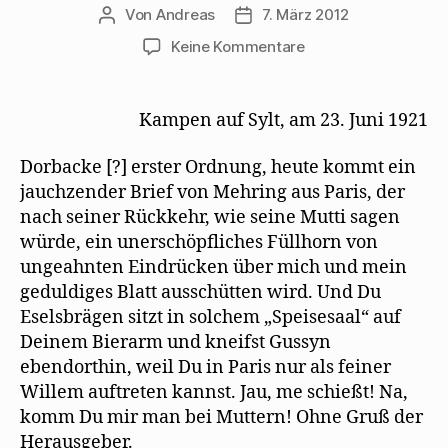
Von
Andreas
7. März 2012
Beitragsautor
Beitragsdatum
zu
Keine Kommentare
Siegfried
Jacobsohn
freut
Kampen auf Sylt, am 23. Juni 1921
sich
über
Dorbacke [?] erster Ordnung, heute kommt ein
einen
jauchzender Brief von Mehring aus Paris, der
Brief
nach seiner Rückkehr, wie seine Mutti sagen
Mehrings
würde, ein unerschöpfliches Füllhorn von
aus
Paris
ungeahnten Eindrücken über mich und mein
geduldiges Blatt ausschütten wird. Und Du
Eselsbrägen sitzt in solchem „Speisesaal“ auf
Deinem Bierarm und kneifst Gussyn
ebendorthin, weil Du in Paris nur als feiner
Willem auftreten kannst. Jau, me schießt! Na,
komm Du mir man bei Muttern! Ohne Gruß der
Herausgeber.