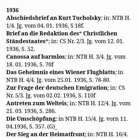
1936
Abschiedsbrief an Kurt Tucholsky
;
in: NTB H.
1/4. Jg. vom 04. 01. 1936, S 18f.
Brief an die Redaktion des“ Christlichen
Ständestaates“
; in: CS Nr. 2/3. Jg. vom 12. 01.
1936, S. 52.
Canossa auf harmlos
;
in: NTB H. 3/4. Jg. vom
18. 01. 1936, S. 70f
Das Geheimnis eines Wiener Flugblatts
;
in
NTB H. 4/4. Jg. vom 25.01. 1936, S. 78-80.
Zur Frage der deutschen Emigration
;
in: CS
Nr. 5/3. Jg. vom 02.02. 1936, S. 110f
Antreten zum Welteis
;
in: NTB H. 12/4. Jg. vom
21. 03. 1936, S. 286.
Die Umschöpfung
;
in NTB H. 15/4. Jg. vorn 11.
04.1936, S. 357. (G)_
Der Sieg an der Heimatfront
;
in: NTB H. 16/4.