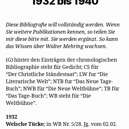
1932 bis 1940
l
r
e
e
d
e
d
i
n
i
n
i
l
L
n
(
n
e
i
n
W
n
n
n
e
i
e
(
k
u
Diese Bibliografie will vollständig werden. Wenn
r
u
W
p
e
d
e
i
e
m
Sie weitere Publikationen kennen, so teilen Sie
i
m
r
r
F
n
F
d
E
e
mir diese bitte mit. Sie werden ergänzt. So kann
n
e
i
-
n
e
n
n
M
s
das Wissen über Walter Mehring wachsen.
u
s
n
a
t
e
t
e
i
e
m
e
u
l
r
F
r
e
z
g
(G) hinter den Einträgen der chronologischen
e
g
m
u
e
n
e
F
s
ö
Bibliographie steht fiir Gedicht; CS für
s
ö
e
e
f
t
f
n
n
f
“Der Christliche Ständestaat”; LW fur “Die
e
f
s
d
n
r
n
t
e
e
Literarische Welt”; NTB fur “Das Neue Tage-
g
e
e
n
t
Buch”; NWB für “Die Neue Weltbühne”; TB für
e
t
r
(
)
ö
)
g
W
“Das Tage-Buch”; WB steht für “Die
f
e
i
f
ö
r
Weltbühne”.
n
f
d
e
f
i
t
n
n
)
e
n
1932
t
e
)
u
Welsche Tücke
;
in WB Nr. 5/28. Jg. vom 02.02.
e