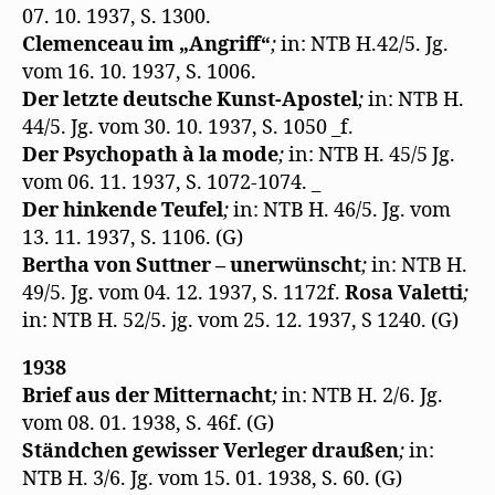
07. 10. 1937, S. 1300.
Clemenceau im „Angriff“
;
in: NTB H.42/5. Jg.
vom 16. 10. 1937, S. 1006.
Der letzte deutsche Kunst-Apostel
;
in: NTB H.
44/5. Jg. vom 30. 10. 1937, S. 1050 _f.
Der Psychopath à la mode
;
in: NTB H. 45/5 Jg.
vom 06. 11. 1937, S. 1072-1074. _
Der hinkende Teufel
;
in: NTB H. 46/5. Jg. vom
13. 11. 1937, S. 1106. (G)
Bertha von Suttner – unerwünscht
;
in: NTB H.
49/5. Jg. vom 04. 12. 1937, S. 1172f.
Rosa Valetti
;
in: NTB H. 52/5. jg. vom 25. 12. 1937, S 1240. (G)
1938
Brief aus der Mitternacht
;
in: NTB H. 2/6. Jg.
vom 08. 01. 1938, S. 46f. (G)
Ständchen gewisser Verleger draußen
;
in:
NTB H. 3/6. Jg. vom 15. 01. 1938, S. 60. (G)