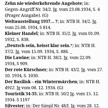
Zehn nie wiederkehrende Angebote
;
in:
Gegen-Angriff Nr. 34/2. Jg. vom 23.08.1934, S. 4
(Prager Ausgabe). (G)
Weltausstellung 1937… ?
; in: NTB H. 34/2. Jg.
vom 25.08. 1934, S 814.
Kleiner Handel
;
in: NTB H. 35/2. Jg. vom 01.09.
1932, S. 838.
„Deutsch sein, heisst klar sein.“
;
in: NTB H.
37/2. Jg. vom 15.09. 1934, S. 886. _
Die Lawine
;
in: NTB H. 38/2. Jg. vom 22.09.
1934, S 909.
Der rote Kürschner
;
in: NTB H. 43/2. Jg. vom 27.
10. 1934, S. 1030.
Der Basilisk – ein Wintermärchen
;
in: NTB H.
4912.
Jg vom 08. 12. 1934. (G)
Touristik 34-35
; in: NTB H. 50/2 Jg. vom 15. 12.
1934. S 1197
Silvester
;
in: Der Simpl Nr. 48/I. Jg. vom 28. 12.