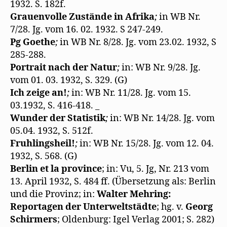
m
1932. S. 182f.
F
e
Grauenvolle Zustände in Afrika
;
in WB Nr.
n
s
7/28. Jg. vom 16. 02. 1932. S 247-249.
t
e
Pg Goethe
;
in WB Nr. 8/28. Jg. vom 23.02. 1932, S
r
g
285-288.
e
Portrait nach der Natur
;
in: WB Nr. 9/28. Jg.
ö
f
vom 01. 03. 1932, S. 329. (G)
f
n
Ich zeige an!
;
in: WB Nr. 11/28. Jg. vom 15.
e
t
03.1932, S. 416-418. _
)
Wunder der Statistik
;
in: WB Nr. 14/28. Jg. vom
05.04. 1932, S. 512f.
Fruhlingsheil!
;
in: WB Nr. 15/28. Jg. vom 12. 04.
1932, S. 568. (G)
Berlin et la province
; in: Vu, 5. Jg, Nr. 213 vom
13. April 1932, S. 484 ff. (Übersetzung als: Berlin
und die Provinz; in:
Walter Mehring:
Reportagen der Unterweltstädte
; hg. v.
Georg
Schirmers
; Oldenburg: Igel Verlag 2001; S. 282)