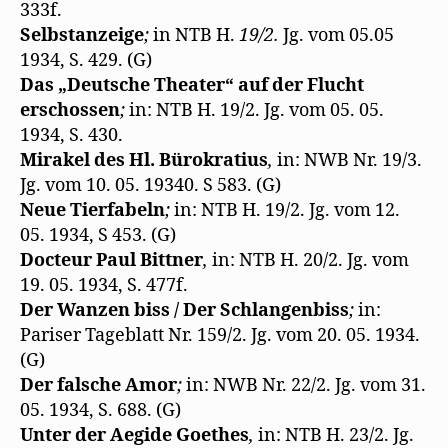
333f.
Selbstanzeige
;
in NTB H.
19/2.
Jg. vom 05.05
1934, S. 429. (G)
Das „Deutsche Theater“ auf der Flucht
erschossen
;
in: NTB H. 19/2. Jg. vom 05. 05.
1934, S. 430.
Mirakel des Hl. Bürokratius
,
in: NWB Nr. 19/3.
Jg. vom 10. 05. 19340. S 583. (G)
Neue Tierfabeln
;
in: NTB H. 19/2. Jg. vom 12.
05. 1934, S 453. (G)
Docteur Paul Bittner
,
in: NTB H. 20/2. Jg. vom
19. 05. 1934, S. 477f.
Der Wanzen biss / Der Schlangenbiss
;
in:
Pariser Tageblatt Nr. 159/2. Jg. vom 20. 05. 1934.
(G)
Der falsche Amor
;
in: NWB Nr. 22/2. Jg. vom 31.
05. 1934, S. 688. (G)
Unter der Aegide Goethes
,
in: NTB H. 23/2. Jg.