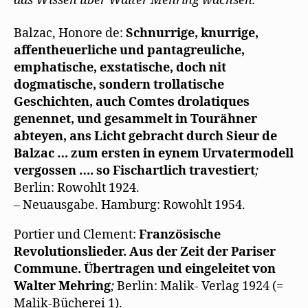
das Wissen über Walter Mehring wachsen.
Balzac, Honore de:
Schnurrige, knurrige,
affentheuerliche und pantagreuliche,
emphatische, exstatische, doch nit
dogmatische, sondern trollatische
Geschichten, auch Comtes drolatiques
genennet, und gesammelt in Tourähner
abteyen, ans Licht gebracht durch Sieur de
Balzac … zum ersten in eynem Urvatermodell
vergossen …. so Fischartlich travestiert
;
Berlin: Rowohlt 1924.
– Neuausgabe. Hamburg: Rowohlt 1954.
Portier und Clement:
Französische
Revolutionslieder. Aus der Zeit der Pariser
Commune. Übertragen und eingeleitet von
Walter Mehring
;
Berlin: Malik- Verlag 1924 (=
Malik-Bücherei 1).