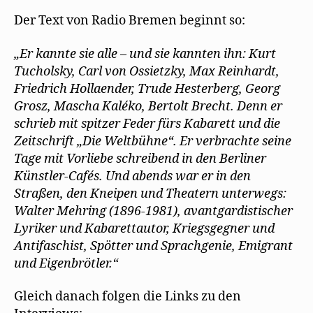
t
n
n
)
e
n
Der Text von Radio Bremen beginnt so:
t
e
)
u
e
m
„Er kannte sie alle – und sie kannten ihn: Kurt
F
e
Tucholsky, Carl von Ossietzky, Max Reinhardt,
n
s
Friedrich Hollaender, Trude Hesterberg, Georg
t
e
Grosz, Mascha Kaléko, Bertolt Brecht. Denn er
r
g
schrieb mit spitzer Feder fürs Kabarett und die
e
ö
Zeitschrift „Die Weltbühne“. Er verbrachte seine
f
f
Tage mit Vorliebe schreibend in den Berliner
n
e
Künstler-Cafés. Und abends war er in den
t
Straßen, den Kneipen und Theatern unterwegs:
)
Walter Mehring (1896-1981), avantgardistischer
Lyriker und Kabarettautor, Kriegsgegner und
Antifaschist, Spötter und Sprachgenie, Emigrant
und Eigenbrötler.“
Gleich danach folgen die Links zu den