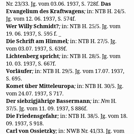
Nr. 23/33. Jg. vom 03.06. 1937, S. 728f.
Das
Evangelium des Kraftwagens
;
in: NTB H. 24/5.
Jg. vom 12. 06. 1937, S. 574f.
Wer Willy Schmidt?
;
in: NTB H. 25/5. Jg. vom
19. 06. 1937, S. 595 f. _
Die Schrift am Himmel
;
in: NTB H. 27/5. Jg.
vom 03.07. 1937, S. 639f.
Lichtenberg spricht
;
in: NTB H. 28/5. Jg. vom
10. 03. 1937, S. 667f.
Vorläufer
;
in: NTB H. 29/5. Jg. vom 17.07. 1937,
S. 695.
Komet über Mitteleuropa
;
in: NTB H. 30/5. Jg.
vom 24.07. 1937, S 717.
Der siebzigjährige Bassermann
;
in:
Nm
H.
37/5. Jg. vom 11. 09. 1937, S 886f.
Die Friedensgefahr
;
in: NTB H. 38/5. Jg. vom 18.
09. 1937, S 918.
Carl von Ossietzky
;
in: NWB Nr. 41/33. Jg. vom