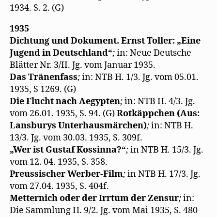
1934. S. 2. (G)
1935
Dichtung und Dokument. Ernst Toller: „Eine
Jugend in Deutschland“
;
in: Neue Deutsche
Blätter Nr. 3/II. Jg. vom Januar 1935.
Das Tränenfass
;
in: NTB H. 1/3. Jg. vom 05.01.
1935, S 1269. (G)
Die Flucht nach Aegypten
;
in: NTB H. 4/3. Jg.
vom 26.01. 1935, S. 94. (G)
Rotkäppchen (Aus:
Lansburys Unterhausmärchen)
;
in: NTB H.
13/3. Jg. vom 30.03. 1935, S. 309f.
„Wer ist Gustaf Kossinna?“
;
in NTB H. 15/3. Jg.
vom 12. 04. 1935, S. 358.
Preussischer Werber-Film
;
in NTB H. 17/3. Jg.
vom 27.04. 1935, S. 404f.
Metternich oder der Irrtum der Zensur
;
in:
Die Sammlung H. 9/2. Jg. vom Mai 1935, S. 480-