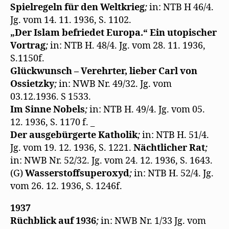
Spielregeln für den Weltkrieg
;
in: NTB H 46/4.
Jg. vom 14. 11. 1936, S. 1102.
„Der Islam befriedet Europa.“ Ein utopischer
Vortrag
;
in: NTB H. 48/4. Jg. vom 28. 11. 1936,
S.1150f.
Glückwunsch – Verehrter, lieber Carl von
Ossietzky
;
in: NWB Nr. 49/32. Jg. vom
03.12.1936. S 1533.
Im Sinne Nobels
;
in: NTB H. 49/4. Jg. vom 05.
12. 1936, S. 1170 f. _
Der ausgebürgerte Katholik
;
in: NTB H. 51/4.
Jg. vom 19. 12. 1936, S. 1221.
Nächtlicher Rat
;
in: NWB Nr. 52/32. Jg. vom 24. 12. 1936, S. 1643.
(G)
Wasserstoffsuperoxyd
;
in: NTB H. 52/4. Jg.
vom 26. 12. 1936, S. 1246f.
1937
Rüchblick auf 1936
;
in: NWB Nr. 1/33 Jg. vom