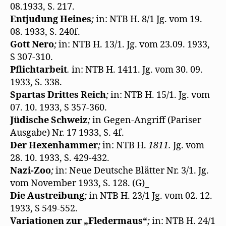
08.1933, S. 217.
Entjudung Heines
;
in: NTB H. 8/1 Jg. vom 19.
08. 1933, S. 240f.
Gott Nero
;
in: NTB H. 13/1. Jg. vom 23.09. 1933,
S 307-310.
Pflichtarbeit
.
in: NTB H. 1411. Jg. vom 30. 09.
1933, S. 338.
Spartas Drittes Reich
;
in: NTB H. 15/1. Jg. vom
07. 10. 1933, S 357-360.
Jüdische Schweiz
;
in Gegen-Angriff (Pariser
Ausgabe) Nr. 17 1933, S. 4f.
Der Hexenhammer
;
in: NTB H.
1811.
Jg. vom
28. 10. 1933, S. 429-432.
Nazi-Zoo
;
in: Neue Deutsche Blätter Nr. 3/1. Jg.
vom November 1933, S. 128. (G)_
Die Austreibung
;
in NTB H. 23/1 Jg. vom 02. 12.
1933, S 549-552.
Variationen zur „Fledermaus“
;
in: NTB H. 24/1