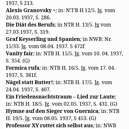
1937, S 213.
Alexis Granovsky +
;
in: N’I’B H 12/5. Jg. vom
20.03. 1937, S. 286.
Die Diät des Berufs
;
in NTB H. 13/5. Jg vom
27.03.1937, S. 319.
Graf Keyserling und Spanien
;
in NWB: Nr.
15/33. Jg. vom 08.04. 1937. S 472f
Vanity fair
;
in: NTB H. 15/5. Jg. vom 10. 04. 1937,
S. 354. (G)
Formica rufa
;
in: NTB H. 16/5. Jg. vom 17. 04.
1937, S. 381f.
Nägel statt Butter!
;
in: NTB H. 17/5. Jg. vom
24.04. 1937, S. 407.
Ein Friedensnachtstraum – Lied zur Laute
;
in: NTB H. 18/5. Jg. vom 02.05. 1937, S. 431. (G)
Hymne auf den Sieger von Guernica
;
in: NTB
H. 19/5. Jg. vom 08.05. 1937, S 453. (G)
Professor XY rottet sich selbst aus
;
in: NWB