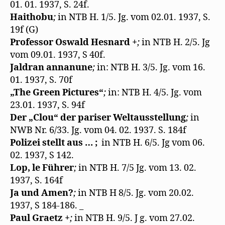
01. 01. 1937, S. 24f.
Haithobu
;
in NTB H. 1/5. Jg. vom 02.01. 1937, S.
19f (G)
Professor Oswald Hesnard +
;
in NTB H. 2/5. Jg
vom 09.01. 1937, S 40f.
Jaldran annanune
;
in: NTB H. 3/5. Jg. vom 16.
01. 1937, S. 70f
„The Green Pictures“
;
in: NTB H. 4/5. Jg. vom
23.01. 1937, S. 94f
Der „Clou“ der pariser Weltausstellung
;
in
NWB Nr. 6/33. Jg. vom 04. 02. 1937. S. 184f
Polizei stellt aus … ;
in NTB H. 6/5. Jg vom 06.
02. 1937, S 142.
Lop, le Führer
;
in NTB H. 7/5 Jg. vom 13. 02.
1937, S. 164f
Ja und Amen?
;
in NTB H 8/5. Jg. vom 20.02.
1937, S 184-186. _
Paul Graetz +
;
in NTB H. 9/5. J g. vom 27.02.