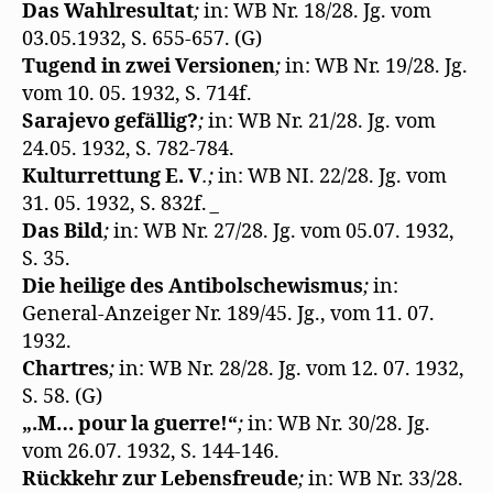
Das Wahlresultat
;
in: WB Nr. 18/28. Jg. vom
03.05.1932, S. 655-657. (G)
Tugend in zwei Versionen
;
in: WB Nr. 19/28. Jg.
vom 10. 05. 1932, S. 714f.
Sarajevo gefällig?
;
in: WB Nr. 21/28. Jg. vom
24.05. 1932, S. 782-784.
Kulturrettung E. V
.;
in: WB NI. 22/28. Jg. vom
31. 05. 1932, S. 832f.
_
Das Bild
;
in: WB Nr. 27/28. Jg. vom 05.07. 1932,
S. 35.
Die heilige des Antibolschewismus
;
in:
General-Anzeiger Nr. 189/45. Jg., vom 11. 07.
1932.
Chartres
;
in: WB Nr. 28/28. Jg. vom 12. 07. 1932,
S. 58. (G)
„.M… pour la guerre!“
;
in: WB Nr. 30/28. Jg.
vom 26.07. 1932, S. 144-146.
Rückkehr zur Lebensfreude
;
in: WB Nr. 33/28.