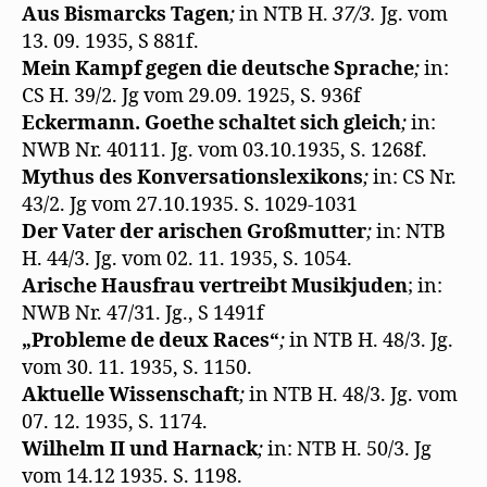
Aus Bismarcks Tagen
;
in NTB H.
37/3.
Jg. vom
13. 09. 1935, S 881f.
Mein Kampf gegen die deutsche Sprache
;
in:
CS H. 39/2. Jg vom 29.09. 1925, S. 936f
Eckermann. Goethe schaltet sich gleich
;
in:
NWB Nr. 40111. Jg. vom 03.10.1935, S. 1268f.
Mythus des Konversationslexikons
;
in: CS Nr.
43/2. Jg vom 27.10.1935. S. 1029-1031
Der Vater der arischen Großmutter
;
in: NTB
H. 44/3. Jg. vom 02. 11. 1935, S. 1054.
Arische Hausfrau vertreibt Musikjuden
; in:
NWB Nr. 47/31. Jg., S 1491f
„Probleme de deux Races“
;
in NTB H. 48/3. Jg.
vom 30. 11. 1935, S. 1150.
Aktuelle Wissenschaft
;
in NTB H. 48/3. Jg. vom
07. 12. 1935, S. 1174.
Wilhelm II und Harnack
;
in: NTB H. 50/3. Jg
vom 14.12 1935. S. 1198.