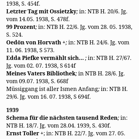
1938, S. 454f.
Letzter Tag mit Ossietzky
;
in: NTB H. 20/6. Jg.
vom 14.05. 1938, S. 478f.
99 Prozent
;
in: NTB H. 22/6. Jg. vom 28. 05. 1938,
S. 524.
Oedön von Horvath +
;
in: NTB H. 24/6. Jg. vom
11. 06. 1938, S 573.
Edda Piefke vermählt sich…
;
in: NTB H. 27/67.
Jg. vom 02. 07. 1938, S 614f
Meines Vaters Bibliothek
;
in NTB H. 28/6. Jg.
vom 09.07. 1938, S. 668f
Müssiggang ist aller Ismen Anfang
;
in: NTB H.
29/6. Jg. vom 16. 07. 1938, S 694f.
1939
Schema für die nächsten tausend Reden
;
in:
NTB H. 18/7. Jg. vom 28.04. 1939, S. 430f.
Ernst Toller +
; in: NTB H. 22/7. Jg. vom 27. 05.