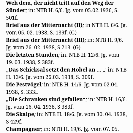
Weh dem, der nicht tritt auf den Weg der
Sünder
;
in: NTB H. 6/6. Jg. vom 05.02.1936, S.
501f.
Brief aus der Mitternacht (II)
;
in NTB H. 6/6. Jg.
vom 05. 02. 1938, S. 139f. (G)
Brief aus der Mitternacht (III)
;
in: NTB H. 9/6.
Jg. vom 26. 02. 1938, S 213. (G)
Die letzten Stunden
;
in: NTB H. 12/6. Jg. vom
19. 03. 1938, S 383f.
„Das Schicksal setzt den Hobel an … „
; in: NTB
H. 13/6. Jg. vom 26.03. 1938, S. 309f.
Die Pestvögel
;
in: NTB H. 14/6. Jg. vom 02.04.
1938, S. 333f.
„Die Schranken sind gefallen“
;
in: NTB H. 16/6.
Jg. vom 16. 04. 1938, S 383f.
Die Skalpe
;
in: NTB H. 18/6. Jg. vom 30. 04. 1938,
S 429f.
Champagner
;
in: NTB H. 19/6. Jg. vom 07. 05.