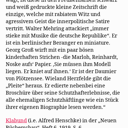
wagt, ist diese in den Preußenfarben schwarz
und weiß gedruckte kleine Zeitschrift die
einzige, welche mit rabiatem Witz und
agressivem Geist die innerpolitische Satire
vertritt. Walter Mehring attackiert „immer
stieke mit Musike die deutsche Republike“. Er
ist ein berlinischer Beranger en miniature.
Georg Groß wirft mit ein paar bösen
kinderhaften Strichen -die Marloh, Reinhardt,
Noske aufs‘ Papier. ‚Sie müssen ihm Modell
liegen. Er kniet auf ihnen.‘ Er ist der Daumier
von Plötzensee. Wieland Herzfelde gibt die
„Pleite“ heraus. Er edierte nebenbei eine
Broschüre über seine Schutzhafterlebnisse, die
alle ehemaligen Schutzhäftlinge wie ein Stück
ihrer eigenen Biographie lesen werden.“
Klabund
(i.e. Alfred Henschke) in der „Neuen
Bücherschau“, Heft 6, 1919, S. 6.