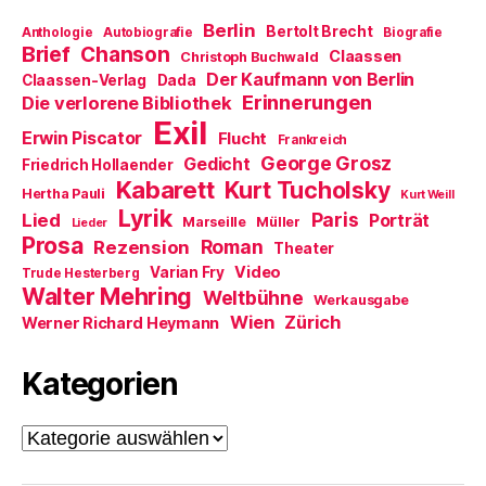
t
e
)
u
Berlin
Bertolt Brecht
Anthologie
Autobiografie
Biografie
e
m
Brief
Chanson
Claassen
Christoph Buchwald
F
e
Der Kaufmann von Berlin
Claassen-Verlag
Dada
n
Erinnerungen
Die verlorene Bibliothek
s
t
Exil
e
Erwin Piscator
Flucht
Frankreich
r
George Grosz
g
Gedicht
Friedrich Hollaender
e
Kabarett
Kurt Tucholsky
ö
Hertha Pauli
Kurt Weill
f
Lyrik
Paris
Lied
f
Porträt
Marseille
Müller
Lieder
n
Prosa
Roman
Rezension
e
Theater
t
Video
Varian Fry
Trude Hesterberg
)
Walter Mehring
Weltbühne
Werkausgabe
Wien
Zürich
Werner Richard Heymann
Kategorien
Kategorien