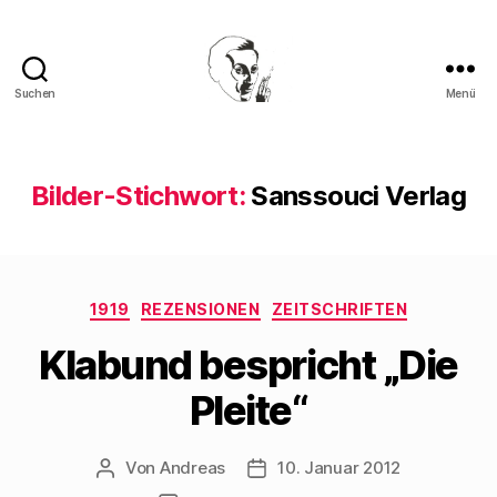
Suchen
Menü
Walter
Mehring
Bilder-Stichwort:
Sanssouci Verlag
Kategorien
1919
REZENSIONEN
ZEITSCHRIFTEN
Klabund bespricht „Die
Pleite“
Von
Andreas
10. Januar 2012
Beitragsautor
Beitragsdatum