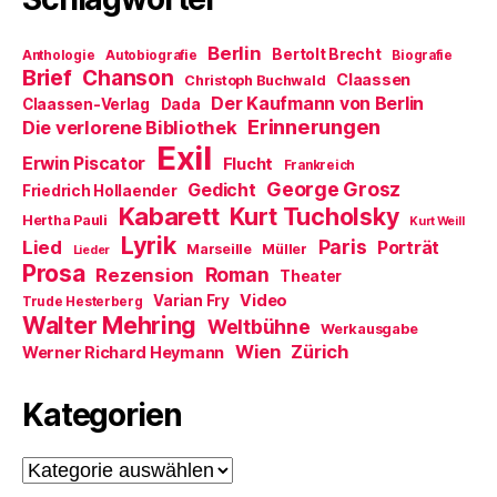
e
f
i
t
n
n
)
e
n
Berlin
t
e
Bertolt Brecht
Anthologie
Autobiografie
Biografie
)
u
Brief
Chanson
Claassen
Christoph Buchwald
e
m
Der Kaufmann von Berlin
Claassen-Verlag
Dada
F
Erinnerungen
Die verlorene Bibliothek
e
n
Exil
s
Erwin Piscator
Flucht
Frankreich
t
e
George Grosz
Gedicht
Friedrich Hollaender
r
Kabarett
Kurt Tucholsky
g
Hertha Pauli
Kurt Weill
e
Lyrik
ö
Paris
Lied
Porträt
Marseille
Müller
Lieder
f
Prosa
f
Roman
Rezension
Theater
n
e
Video
Varian Fry
Trude Hesterberg
t
Walter Mehring
Weltbühne
)
Werkausgabe
Wien
Zürich
Werner Richard Heymann
Kategorien
Kategorien