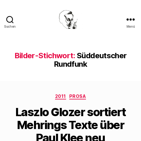
Suchen
Menü
Walter
Mehring
Bilder-Stichwort:
Süddeutscher
Rundfunk
Kategorien
2011
PROSA
Laszlo Glozer sortiert
Mehrings Texte über
Paul Klee neu