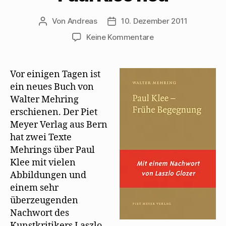
Von
Andreas
10. Dezember 2011
Beitragsautor
Beitragsdatum
zu
Keine Kommentare
Laszlo
Glozer
sortiert
Vor einigen Tagen ist
Mehrings
ein neues Buch von
Texte
Walter Mehring
über
erschienen. Der Piet
Paul
Meyer Verlag aus Bern
Klee
hat zwei Texte
neu
Mehrings über Paul
Klee mit vielen
Abbildungen und
einem sehr
überzeugenden
Nachwort des
Kunstkritikers Laszlo