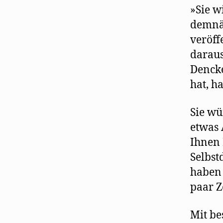
»Sie w
demnäc
veröff
daraus
Dencke
hat, h
Sie wü
etwas 
Ihnen 
Selbst
haben 
paar Z
Mit be