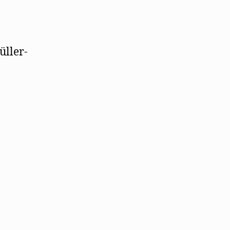
üller-
7