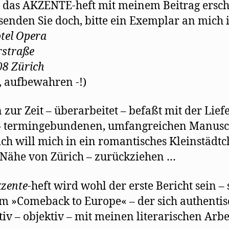
 das AKZENTE-heft mit meinem Beitrag ersc
, senden Sie doch, bitte ein Exemplar an mich i
tel Opera
rstraße
8 Zürich
e, aufbewahren -!)
n zur Zeit – überarbeitet – befaßt mit der Lie
– termingebundenen, umfangreichen Manusc
ich will mich in ein romantisches Kleinstädtc
 Nähe von Zürich – zurückziehen …
zente
-heft wird wohl der erste Bericht sein – 
 »Comeback to Europe« – der sich authentis
tiv – objektiv – mit meinen literarischen Arb