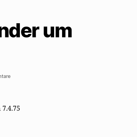
ender um
zu
ntare
Mehring
bittet
Hans
Bender
 7.4.75
um
Antwort