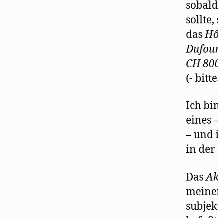
sobald
sollte
das
Hô
Dufou
CH 800
(- bitt
Ich bi
eines 
– und 
in der
Das
Ak
meinem
subjek