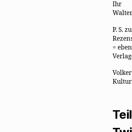
Ihr
Walte
P. S. 
Rezen
= eben
Verlag
Volker
Kultur
Tei