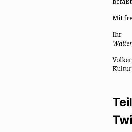
befaßt
Mit fr
Ihr
Walte
Volker
Kultur
Tei
Twi