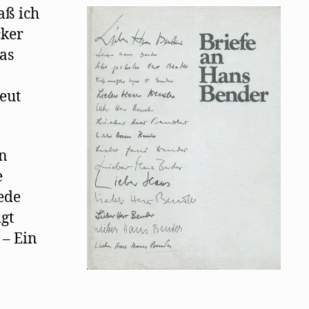
aß ich
cker
as
eut
en
e
jede
gt
 – Ein