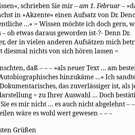
g
issen«, schrieben Sie mir –
am 1. Februar
– »d
e
ö
f
hst in »Akzente« einen Aufsatz von Dr. Den
f
n
entliche …« = Wissen möchte ich doch gern, w
e
t
 – ob etwas daraus geworden ist-?- Denn Dr.
)
r, der in vielen anderen Aufsätzen mich betr
at diesmal nichts von sich hören lassen =
nschten, daß – – – »als neuer Text … am best
Autobiographisches hinzukäme …« Ich sandt
Dokumentarisches, das zuverlässiger ist, als 
darstellung = zu Ihrer Auswahl … Doch bestäti
Sie es mir nicht … es auch nicht abgelehnt – –
eilen wäre es wohl wert gewesen – – –
sten Grüßen