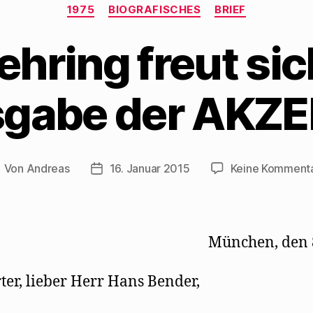
Kategorien
1975
BIOGRAFISCHES
BRIEF
hring freut sic
gabe der AKZ
Von
Andreas
16. Januar 2015
Keine Komment
eitragsautor
Beitragsdatum
München, den 8
ter, lieber Herr Hans Bender,