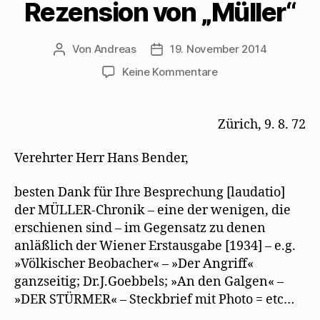
Rezension von „Müller“
m
e
u
l
r
F
r
e
z
g
e
g
m
u
e
n
e
F
s
ö
s
ö
e
e
f
Von
Andreas
19. November 2014
Beitragsautor
Beitragsdatum
t
f
n
n
f
e
f
s
d
n
r
n
t
e
e
zu
Keine Kommentare
g
e
e
n
t
Mehring
e
t
r
(
)
ö
)
g
W
bedankt
f
e
i
f
ö
r
sich
Zürich, 9. 8. 72
n
f
d
bei
e
f
i
t
n
n
Hans
)
e
n
Verehrter Herr Hans Bender,
t
e
Bender
)
u
e
für
m
besten Dank für Ihre Besprechung [laudatio]
eine
F
der MÜLLER-Chronik – eine der wenigen, die
e
Rezension
n
erschienen sind – im Gegensatz zu denen
s
von
t
„Müller“
anläßlich der Wiener Erstausgabe [1934] – e.g.
e
r
»Völkischer Beobacher« – »Der Angriff«
g
e
ganzseitig; Dr.J.Goebbels; »An den Galgen« –
ö
f
»DER STÜRMER« – Steckbrief mit Photo = etc…
f
n
e