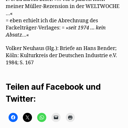
meiner Müller-Rezension in der WELTWOCHE
…«
= eben erhielt ich die Abrechnung des
Fackelträger-Verlages: = »
seit 1974 …
kein
Absatz
…«
Volker Neuhaus (Hg.): Briefe an Hans Bender;
Köln: Kulturkreis der Deutschen Industrie e.V.
1984; S. 167
Teilen auf Facebook und
Twitter:
K
K
K
K
K
l
l
l
l
l
i
i
i
i
i
c
c
c
c
c