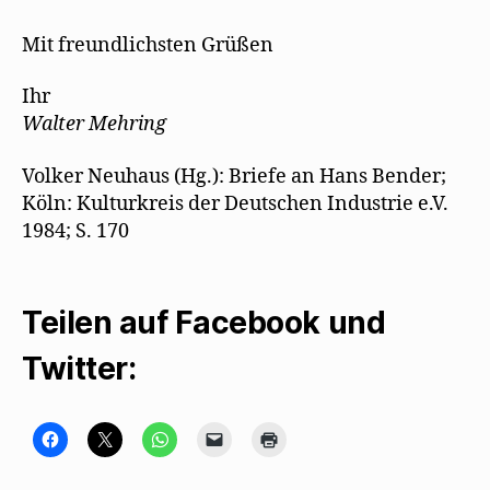
Mit freundlichsten Grüßen
Ihr
Walter Mehring
Volker Neuhaus (Hg.): Briefe an Hans Bender;
Köln: Kulturkreis der Deutschen Industrie e.V.
1984; S. 170
Teilen auf Facebook und
Twitter:
K
K
K
K
K
l
l
l
l
l
i
i
i
i
i
c
c
c
c
c