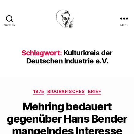
Suchen
Menü
Walter
Mehring
Schlagwort:
Kulturkreis der
Deutschen Industrie e.V.
Kategorien
1975
BIOGRAFISCHES
BRIEF
Mehring bedauert
gegenüber Hans Bender
mangelndes Interesse