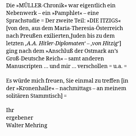
t
Die »MÜLLER-Chronik« war eigentlich ein
)
Nebenwerk – ein »Pamphlet« – eine
Sprachstudie = Der zweite Teil: »DIE ITZIGS«
[von den, aus dem Maria-Theresia-Österreich
nach Preußen exilierten,Juden bis zu dem
letzten
,A.A. Hitler-Diplomaten‘ – ,von Hitzig‘
]
ging nach dem »Anschluß der Ostmark an’s
Groß-Deutsche Reich« – samt anderen
Manuscripten … und mir … verschollen = u.a. =
Es würde mich freuen, Sie einmal zu treffen [in
der »Kronenhalle« – nachmittags – an meinem
solitären Stammtisch] =
Ihr
ergebener
Walter Mehring