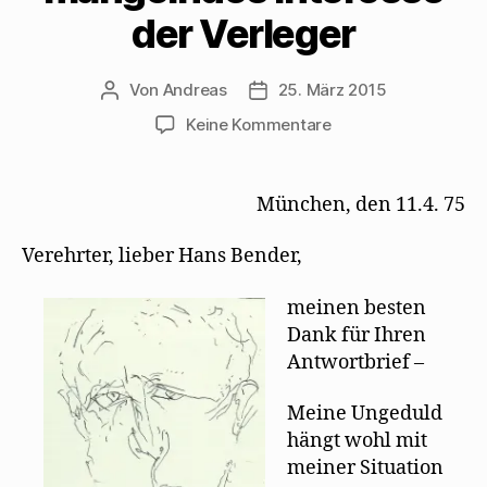
der Verleger
Von
Andreas
25. März 2015
Beitragsautor
Beitragsdatum
zu
Keine Kommentare
Mehring
bedauert
gegenüber
München, den 11.4. 75
Hans
Bender
Verehrter, lieber Hans Bender,
mangelndes
Interesse
meinen besten
der
Dank für Ihren
Verleger
Antwortbrief –
Meine Ungeduld
hängt wohl mit
meiner Situation