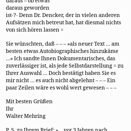
daraus – ob etwas
t
)
daraus geworden
ist-?- Denn Dr. Dencker, der in vielen anderen
Aufsätzen mich betreut hat, hat diesmal nichts
von sich hören lassen =
Sie wünschten, daß – – – »als neuer Text … am
besten etwas Autobiographisches hinzukäme
…« Ich sandte Ihnen Dokumentarisches, das
zuverlässiger ist, als jede Selbstdarstellung = zu
Ihrer Auswahl … Doch bestätigt haben Sie es
mir nicht … es auch nicht abgelehnt – – – Ein
paar Zeilen wäre es wohl wert gewesen – – –
Mit besten Grüßen
Ihr
Walter Mehring
P. S. zu Ihrem Brief: »… vor 3 Jahren nach