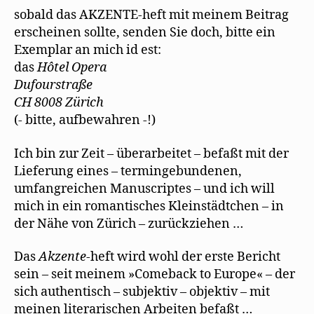
t
e
Ausgabe
)
u
sobald das AKZENTE-heft mit meinem Beitrag
e
der
m
erscheinen sollte, senden Sie doch, bitte ein
AKZENTE
F
e
Exemplar an mich id est:
n
s
das
Hôtel Opera
t
e
Dufourstraße
r
CH 8008 Zürich
g
e
(- bitte, aufbewahren -!)
ö
f
f
n
Ich bin zur Zeit – überarbeitet – befaßt mit der
e
t
Lieferung eines – termingebundenen,
)
umfangreichen Manuscriptes – und ich will
mich in ein romantisches Kleinstädtchen – in
der Nähe von Zürich – zurückziehen …
Das
Akzente
-heft wird wohl der erste Bericht
sein – seit meinem »Comeback to Europe« – der
sich authentisch – subjektiv – objektiv – mit
meinen literarischen Arbeiten befaßt …